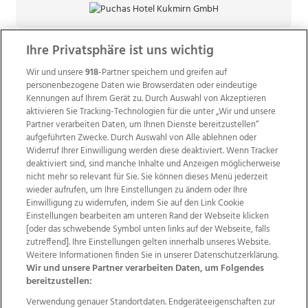
Ihre Privatsphäre ist uns wichtig
Wir und unsere
918
-Partner speichern und greifen auf
personenbezogene Daten wie Browserdaten oder eindeutige
Kennungen auf Ihrem Gerät zu. Durch Auswahl von Akzeptieren
aktivieren Sie Tracking-Technologien für die unter „Wir und unsere
Partner verarbeiten Daten, um Ihnen Dienste bereitzustellen“
aufgeführten Zwecke. Durch Auswahl von Alle ablehnen oder
Widerruf Ihrer Einwilligung werden diese deaktiviert. Wenn Tracker
deaktiviert sind, sind manche Inhalte und Anzeigen möglicherweise
nicht mehr so relevant für Sie. Sie können dieses Menü jederzeit
wieder aufrufen, um Ihre Einstellungen zu ändern oder Ihre
Einwilligung zu widerrufen, indem Sie auf den Link Cookie
Einstellungen bearbeiten am unteren Rand der Webseite klicken
Wir über uns
Mediadaten
Kontakt
Jobs
[oder das schwebende Symbol unten links auf der Webseite, falls
Datenschutz
Impressum
AGB Anzeigekunden
zutreffend]. Ihre Einstellungen gelten innerhalb unseres Website.
AGB Website
Ehrenkodex
Politische Werbung
Weitere Informationen finden Sie in unserer Datenschutzerklärung.
Wir und unsere Partner verarbeiten Daten, um Folgendes
bereitzustellen:
Weitere Angebote des Medienhauses Wimmer
Verwendung genauer Standortdaten. Endgeräteeigenschaften zur