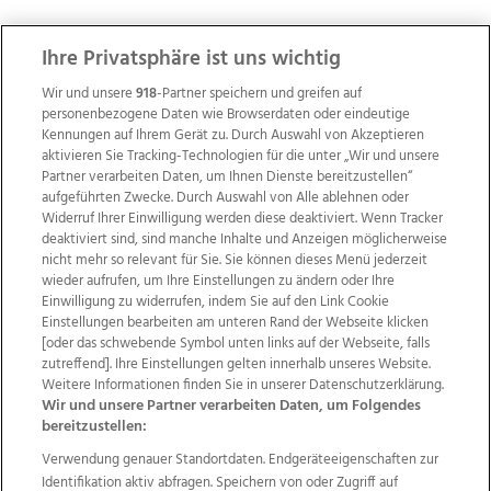
ZUR NACHRICHTENÜBERSICHT
Ihre Privatsphäre ist uns wichtig
Wir und unsere
918
-Partner speichern und greifen auf
personenbezogene Daten wie Browserdaten oder eindeutige
Kennungen auf Ihrem Gerät zu. Durch Auswahl von Akzeptieren
aktivieren Sie Tracking-Technologien für die unter „Wir und unsere
Partner verarbeiten Daten, um Ihnen Dienste bereitzustellen“
aufgeführten Zwecke. Durch Auswahl von Alle ablehnen oder
Widerruf Ihrer Einwilligung werden diese deaktiviert. Wenn Tracker
deaktiviert sind, sind manche Inhalte und Anzeigen möglicherweise
nicht mehr so relevant für Sie. Sie können dieses Menü jederzeit
wieder aufrufen, um Ihre Einstellungen zu ändern oder Ihre
Einwilligung zu widerrufen, indem Sie auf den Link Cookie
Einstellungen bearbeiten am unteren Rand der Webseite klicken
Wir über uns
Mediadaten
Kontakt
Jobs
[oder das schwebende Symbol unten links auf der Webseite, falls
Datenschutz
Impressum
AGB Anzeigekunden
zutreffend]. Ihre Einstellungen gelten innerhalb unseres Website.
Weitere Informationen finden Sie in unserer Datenschutzerklärung.
AGB Website
Ehrenkodex
Politische Werbung
Wir und unsere Partner verarbeiten Daten, um Folgendes
bereitzustellen:
Verwendung genauer Standortdaten. Endgeräteeigenschaften zur
Weitere Angebote des Medienhauses Wimmer
Identifikation aktiv abfragen. Speichern von oder Zugriff auf