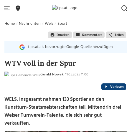
Home
Nachrichten
Wels
Sport
Drucken
Kommentare
Teilen
tips.at als bevorzugte Google-Quelle hinzufügen
WTV voll in der Spur
Gerald Nowak
, 11.05.2025 11:00
Vorlesen
WELS.
Insgesamt nahmen 133 Sportler an den
Kunstturn-Staatsmeisterschaften teil. Mittendrin drei
Welser Turnverein-Talente, die sich sehr gut
verkauften.