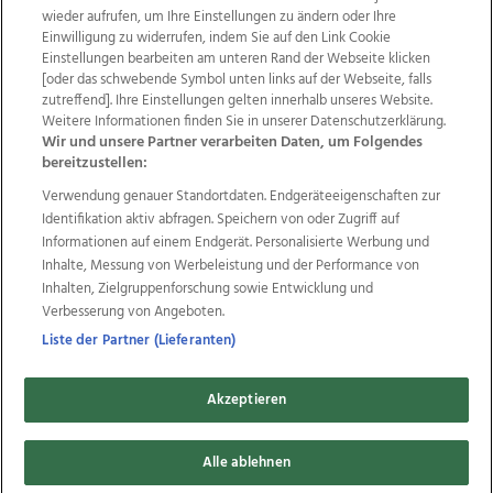
wieder aufrufen, um Ihre Einstellungen zu ändern oder Ihre
Einwilligung zu widerrufen, indem Sie auf den Link Cookie
Einstellungen bearbeiten am unteren Rand der Webseite klicken
Wir über uns
Mediadaten
Kontakt
Jobs
[oder das schwebende Symbol unten links auf der Webseite, falls
Datenschutz
Impressum
AGB Anzeigekunden
zutreffend]. Ihre Einstellungen gelten innerhalb unseres Website.
AGB Website
Ehrenkodex
Politische Werbung
Weitere Informationen finden Sie in unserer Datenschutzerklärung.
Wir und unsere Partner verarbeiten Daten, um Folgendes
bereitzustellen:
Weitere Angebote des Medienhauses Wimmer
Verwendung genauer Standortdaten. Endgeräteeigenschaften zur
Identifikation aktiv abfragen. Speichern von oder Zugriff auf
TV1
di-mog-i.at
OÖNow
Ischler Woche
Informationen auf einem Endgerät. Personalisierte Werbung und
Life Radio
OÖNachrichten
OÖN Immobilien
Inhalte, Messung von Werbeleistung und der Performance von
OÖN Karriere
OÖN Reise
Promenaden Galerien
Inhalten, Zielgruppenforschung sowie Entwicklung und
Regionaljobs
wasistlos.at
wirtrauern.at
Verbesserung von Angeboten.
Liste der Partner (Lieferanten)
Copyrights © 2026 Tips Zeitungs GmbH & Co KG
Akzeptieren
developed by
11x11.net
Alle ablehnen