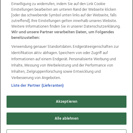
Einwilligung zu widerrufen, indem Sie auf den Link Cookie
Einstellungen bearbeiten am unteren Rand der Webseite klicken
Wir über uns
Mediadaten
Kontakt
Jobs
[oder das schwebende Symbol unten links auf der Webseite, falls
Datenschutz
Impressum
AGB Anzeigekunden
zutreffend]. Ihre Einstellungen gelten innerhalb unseres Website.
Weitere Informationen finden Sie in unserer Datenschutzerklärung.
AGB Website
Ehrenkodex
Politische Werbung
Wir und unsere Partner verarbeiten Daten, um Folgendes
bereitzustellen:
Verwendung genauer Standortdaten. Endgeräteeigenschaften zur
Weitere Angebote des Medienhauses Wimmer
Identifikation aktiv abfragen. Speichern von oder Zugriff auf
TV1
di-mog-i.at
OÖNow
Ischler Woche
Informationen auf einem Endgerät. Personalisierte Werbung und
Life Radio
OÖNachrichten
OÖN Immobilien
Inhalte, Messung von Werbeleistung und der Performance von
OÖN Karriere
OÖN Reise
Promenaden Galerien
Inhalten, Zielgruppenforschung sowie Entwicklung und
Regionaljobs
wasistlos.at
wirtrauern.at
Verbesserung von Angeboten.
Liste der Partner (Lieferanten)
Akzeptieren
Copyrights © 2026 Tips Zeitungs GmbH & Co KG
developed by
11x11.net
Alle ablehnen
Cookie Einstellungen bearbeiten