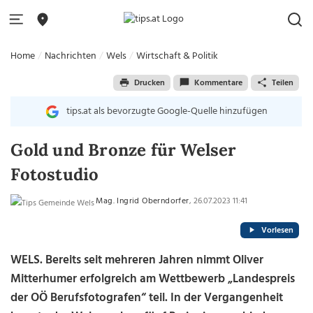
Home
Nachrichten
Wels
Wirtschaft & Politik
Drucken
Kommentare
Teilen
tips.at als bevorzugte Google-Quelle hinzufügen
Gold und Bronze für Welser
Fotostudio
Mag. Ingrid Oberndorfer
, 26.07.2023 11:41
Vorlesen
WELS. Bereits seit mehreren Jahren nimmt Oliver
Mitterhumer erfolgreich am Wettbewerb „Landespreis
der OÖ Berufsfotografen“ teil. In der Vergangenheit