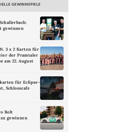
UELLE GEWINNSPIELE
Schallerbach:
t gewinnen
 3 x 2 Karten für
eier der Pramtaler
e am 22. August
ikarten für Eclipse-
st, Schlosscafe
ro Bolt
 zu gewinnen