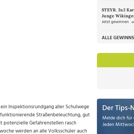
STEYR. 3x2 Kar
Junge Wikinger
Jetzt gewinnen
ALLE GEWINNS
Der Tips-
 ein Inspektionsrundgang aller Schulwege
 funktionierende Straßenbeleuchtung, gut
Melde dich für 
 potenzielle Gefahrenstellen rasch
Jeden Mittwoch
lwoche werden an alle Volksschüler auch