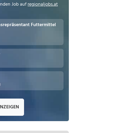
enden Job auf
regionaljobs.at
repräsentant Futtermittel
r
g
ANZEIGEN