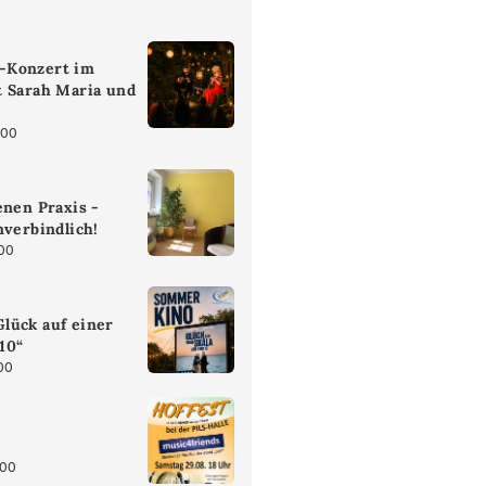
-Konzert im
t Sarah Maria und
:00
enen Praxis -
nverbindlich!
:00
lück auf einer
 10“
00
:00