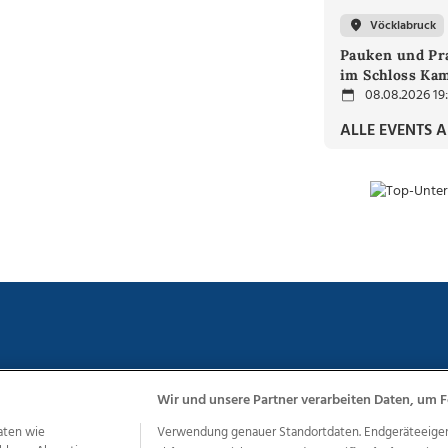
Vöcklabruck
Pauken und Pra
im Schloss Ka
08.08.2026 19
ALLE EVENTS 
Wir und unsere Partner verarbeiten Daten, um F
chutz
Impressum
AGB Anzeigekunden
AGB Website
Eh
aten wie
Verwendung genauer Standortdaten. Endgeräteeigensc