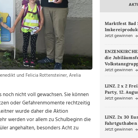
AKT
Marktfest Bad 
Imkereiproduk
Jetzt gewinnen
ENZENKIRCHEN.
die Jubiläumsf
Volkstanzgrupp
Jetzt gewinnen
nedikt und Felicia Rottensteiner, Arelia
LINZ. 2 x 2 Fre
Party, 12. Augu
s noch nicht voll gewachsen. Sie können
Jetzt gewinnen
hätzen oder Gefahrenmomente rechtzeitig
Leitner wurde daher die Aktion
LINZ. 2x 30 Eu
kehr werden vor allem zu Schulbeginn die
Fahrtguthaben
üler angehalten, besonders Acht zu
Jetzt gewinnen