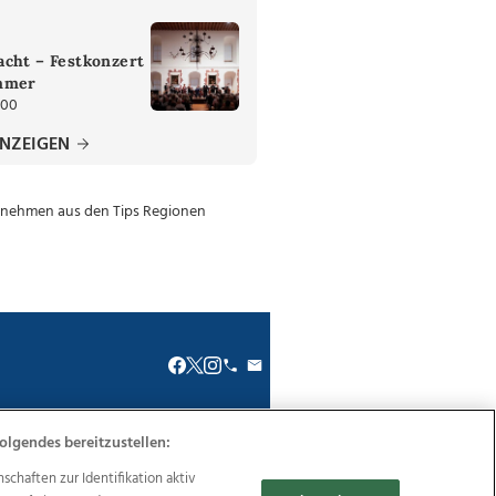
cht – Festkonzert
mmer
:00
ANZEIGEN
olgendes bereitzustellen:
renkodex
Politische Werbung
haften zur Identifikation aktiv