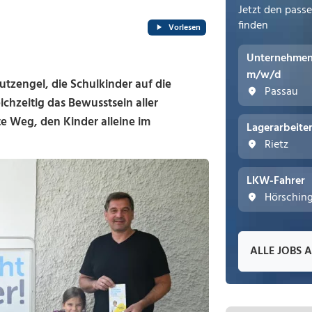
Jetzt den pass
finden
Vorlesen
Unternehmens
m/w/d
tzengel, die Schulkinder auf die
Passau
hzeitig das Bewusstsein aller
te Weg, den Kinder alleine im
Lagerarbeite
Rietz
LKW-Fahrer
Hörschin
ALLE JOBS 