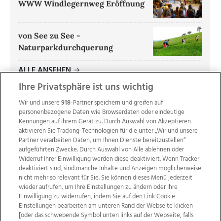
WWW Windlegernweg Eröffnung
von See zu See -
Naturparkdurchquerung
ALLE ANSEHEN
Ihre Privatsphäre ist uns wichtig
Wir und unsere
918
-Partner speichern und greifen auf
personenbezogene Daten wie Browserdaten oder eindeutige
Kennungen auf Ihrem Gerät zu. Durch Auswahl von Akzeptieren
aktivieren Sie Tracking-Technologien für die unter „Wir und unsere
Partner verarbeiten Daten, um Ihnen Dienste bereitzustellen“
aufgeführten Zwecke. Durch Auswahl von Alle ablehnen oder
Widerruf Ihrer Einwilligung werden diese deaktiviert. Wenn Tracker
deaktiviert sind, sind manche Inhalte und Anzeigen möglicherweise
nicht mehr so relevant für Sie. Sie können dieses Menü jederzeit
wieder aufrufen, um Ihre Einstellungen zu ändern oder Ihre
Einwilligung zu widerrufen, indem Sie auf den Link Cookie
Einstellungen bearbeiten am unteren Rand der Webseite klicken
Wir über uns
Mediadaten
Kontakt
Jobs
[oder das schwebende Symbol unten links auf der Webseite, falls
Datenschutz
Impressum
AGB Anzeigekunden