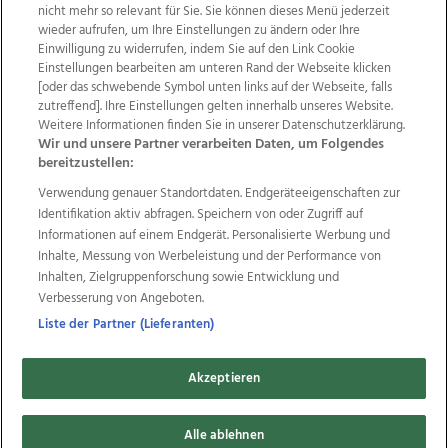
nicht mehr so relevant für Sie. Sie können dieses Menü jederzeit
wieder aufrufen, um Ihre Einstellungen zu ändern oder Ihre
Einwilligung zu widerrufen, indem Sie auf den Link Cookie
Einstellungen bearbeiten am unteren Rand der Webseite klicken
[oder das schwebende Symbol unten links auf der Webseite, falls
Wir über uns
Mediadaten
Kontakt
Jobs
zutreffend]. Ihre Einstellungen gelten innerhalb unseres Website.
Datenschutz
Impressum
AGB Anzeigekunden
Weitere Informationen finden Sie in unserer Datenschutzerklärung.
AGB Website
Ehrenkodex
Politische Werbung
Wir und unsere Partner verarbeiten Daten, um Folgendes
bereitzustellen:
Verwendung genauer Standortdaten. Endgeräteeigenschaften zur
Weitere Angebote des Medienhauses Wimmer
Identifikation aktiv abfragen. Speichern von oder Zugriff auf
Informationen auf einem Endgerät. Personalisierte Werbung und
TV1
di-mog-i.at
OÖNow
Ischler Woche
Inhalte, Messung von Werbeleistung und der Performance von
Life Radio
OÖNachrichten
OÖN Immobilien
Inhalten, Zielgruppenforschung sowie Entwicklung und
OÖN Karriere
OÖN Reise
Promenaden Galerien
Verbesserung von Angeboten.
Regionaljobs
wasistlos.at
wirtrauern.at
Liste der Partner (Lieferanten)
Akzeptieren
Copyrights © 2026 Tips Zeitungs GmbH & Co KG
Alle ablehnen
developed by
11x11.net