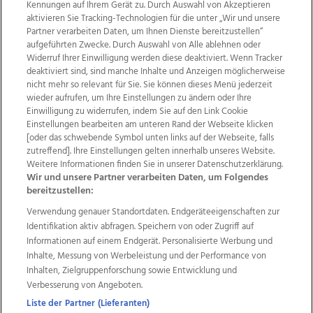
Kennungen auf Ihrem Gerät zu. Durch Auswahl von Akzeptieren
aktivieren Sie Tracking-Technologien für die unter „Wir und unsere
Partner verarbeiten Daten, um Ihnen Dienste bereitzustellen“
aufgeführten Zwecke. Durch Auswahl von Alle ablehnen oder
Widerruf Ihrer Einwilligung werden diese deaktiviert. Wenn Tracker
deaktiviert sind, sind manche Inhalte und Anzeigen möglicherweise
nicht mehr so relevant für Sie. Sie können dieses Menü jederzeit
wieder aufrufen, um Ihre Einstellungen zu ändern oder Ihre
Einwilligung zu widerrufen, indem Sie auf den Link Cookie
Einstellungen bearbeiten am unteren Rand der Webseite klicken
Wir über uns
Mediadaten
Kontakt
Jobs
[oder das schwebende Symbol unten links auf der Webseite, falls
Datenschutz
Impressum
AGB Anzeigekunden
zutreffend]. Ihre Einstellungen gelten innerhalb unseres Website.
AGB Website
Ehrenkodex
Politische Werbung
Weitere Informationen finden Sie in unserer Datenschutzerklärung.
Wir und unsere Partner verarbeiten Daten, um Folgendes
bereitzustellen:
Weitere Angebote des Medienhauses Wimmer
Verwendung genauer Standortdaten. Endgeräteeigenschaften zur
Identifikation aktiv abfragen. Speichern von oder Zugriff auf
TV1
di-mog-i.at
OÖNow
Ischler Woche
Informationen auf einem Endgerät. Personalisierte Werbung und
Life Radio
OÖNachrichten
OÖN Immobilien
Inhalte, Messung von Werbeleistung und der Performance von
OÖN Karriere
OÖN Reise
Promenaden Galerien
Inhalten, Zielgruppenforschung sowie Entwicklung und
Regionaljobs
wasistlos.at
wirtrauern.at
Verbesserung von Angeboten.
Liste der Partner (Lieferanten)