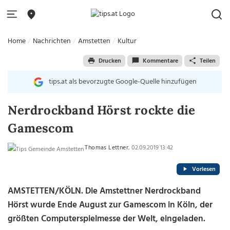
Home
Nachrichten
Amstetten
Kultur
Drucken
Kommentare
Teilen
tips.at als bevorzugte Google-Quelle hinzufügen
Nerdrockband Hörst rockte die
Gamescom
Thomas Lettner
, 02.09.2019 13:42
Vorlesen
AMSTETTEN/KÖLN. Die Amstettner Nerdrockband
Hörst wurde Ende August zur Gamescom in Köln, der
größten Computerspielmesse der Welt, eingeladen.