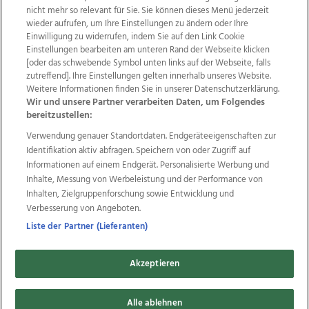
nicht mehr so relevant für Sie. Sie können dieses Menü jederzeit
wieder aufrufen, um Ihre Einstellungen zu ändern oder Ihre
Einwilligung zu widerrufen, indem Sie auf den Link Cookie
Einstellungen bearbeiten am unteren Rand der Webseite klicken
Wir über uns
Mediadaten
Kontakt
Jobs
[oder das schwebende Symbol unten links auf der Webseite, falls
zutreffend]. Ihre Einstellungen gelten innerhalb unseres Website.
Datenschutz
Impressum
AGB Anzeigekunden
Weitere Informationen finden Sie in unserer Datenschutzerklärung.
AGB Website
Ehrenkodex
Politische Werbung
Wir und unsere Partner verarbeiten Daten, um Folgendes
bereitzustellen:
Verwendung genauer Standortdaten. Endgeräteeigenschaften zur
Weitere Angebote des Medienhauses Wimmer
Identifikation aktiv abfragen. Speichern von oder Zugriff auf
TV1
di-mog-i.at
OÖNow
Ischler Woche
Informationen auf einem Endgerät. Personalisierte Werbung und
Life Radio
OÖNachrichten
OÖN Immobilien
Inhalte, Messung von Werbeleistung und der Performance von
OÖN Karriere
OÖN Reise
Promenaden Galerien
Inhalten, Zielgruppenforschung sowie Entwicklung und
Regionaljobs
wasistlos.at
wirtrauern.at
Verbesserung von Angeboten.
Liste der Partner (Lieferanten)
Akzeptieren
Copyrights © 2026 Tips Zeitungs GmbH & Co KG
Alle ablehnen
developed by
11x11.net