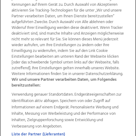
Kennungen auf Ihrem Gerät zu. Durch Auswahl von Akzeptieren
aktivieren Sie Tracking-Technologien für die unter „Wir und unsere
Partner verarbeiten Daten, um Ihnen Dienste bereitzustellen“
aufgeführten Zwecke. Durch Auswahl von Alle ablehnen oder
Widerruf Ihrer Einwilligung werden diese deaktiviert. Wenn Tracker
deaktiviert sind, sind manche Inhalte und Anzeigen möglicherweise
nicht mehr so relevant für Sie. Sie können dieses Menü jederzeit
wieder aufrufen, um Ihre Einstellungen zu ändern oder Ihre
Einwilligung zu widerrufen, indem Sie auf den Link Cookie
Einstellungen bearbeiten am unteren Rand der Webseite klicken
Wir über uns
Mediadaten
Kontakt
Jobs
[oder das schwebende Symbol unten links auf der Webseite, falls
zutreffend]. Ihre Einstellungen gelten innerhalb unseres Website.
Datenschutz
Impressum
AGB Anzeigekunden
Weitere Informationen finden Sie in unserer Datenschutzerklärung.
AGB Website
Ehrenkodex
Politische Werbung
Wir und unsere Partner verarbeiten Daten, um Folgendes
bereitzustellen:
Verwendung genauer Standortdaten. Endgeräteeigenschaften zur
Weitere Angebote des Medienhauses Wimmer
Identifikation aktiv abfragen. Speichern von oder Zugriff auf
TV1
di-mog-i.at
OÖNow
Ischler Woche
Informationen auf einem Endgerät. Personalisierte Werbung und
Life Radio
OÖNachrichten
OÖN Immobilien
Inhalte, Messung von Werbeleistung und der Performance von
OÖN Karriere
OÖN Reise
Promenaden Galerien
Inhalten, Zielgruppenforschung sowie Entwicklung und
Regionaljobs
wasistlos.at
wirtrauern.at
Verbesserung von Angeboten.
Liste der Partner (Lieferanten)