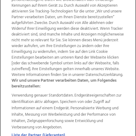
Kennungen auf Ihrem Gerät zu. Durch Auswahl von Akzeptieren
aktivieren Sie Tracking-Technologien für die unter „Wir und unsere
Partner verarbeiten Daten, um Ihnen Dienste bereitzustellen“
aufgeführten Zwecke. Durch Auswahl von Alle ablehnen oder
Widerruf Ihrer Einwilligung werden diese deaktiviert. Wenn Tracker
deaktiviert sind, sind manche Inhalte und Anzeigen möglicherweise
nicht mehr so relevant für Sie. Sie können dieses Menü jederzeit
wieder aufrufen, um Ihre Einstellungen zu ändern oder Ihre
Einwilligung zu widerrufen, indem Sie auf den Link Cookie
Einstellungen bearbeiten am unteren Rand der Webseite klicken
Wir über uns
Mediadaten
Kontakt
Jobs
[oder das schwebende Symbol unten links auf der Webseite, falls
Datenschutz
Impressum
AGB Anzeigekunden
zutreffend]. Ihre Einstellungen gelten innerhalb unseres Website.
AGB Website
Ehrenkodex
Politische Werbung
Weitere Informationen finden Sie in unserer Datenschutzerklärung.
Wir und unsere Partner verarbeiten Daten, um Folgendes
bereitzustellen:
Weitere Angebote des Medienhauses Wimmer
Verwendung genauer Standortdaten. Endgeräteeigenschaften zur
Identifikation aktiv abfragen. Speichern von oder Zugriff auf
TV1
di-mog-i.at
OÖNow
Ischler Woche
Informationen auf einem Endgerät. Personalisierte Werbung und
Life Radio
OÖNachrichten
OÖN Immobilien
Inhalte, Messung von Werbeleistung und der Performance von
OÖN Karriere
OÖN Reise
Promenaden Galerien
Inhalten, Zielgruppenforschung sowie Entwicklung und
Regionaljobs
wasistlos.at
wirtrauern.at
Verbesserung von Angeboten.
Liste der Partner (Lieferanten)