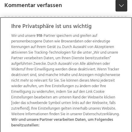
Kommentar verfassen
Ihre Privatsphäre ist uns wichtig
Wir und unsere
918
-Partner speichern und greifen auf
personenbezogene Daten wie Browserdaten oder eindeutige
Kennungen auf Ihrem Gerät zu. Durch Auswahl von Akzeptieren
aktivieren Sie Tracking-Technologien für die unter „Wir und unsere
Partner verarbeiten Daten, um Ihnen Dienste bereitzustellen“
aufgeführten Zwecke. Durch Auswahl von Alle ablehnen oder
Widerruf Ihrer Einwilligung werden diese deaktiviert. Wenn Tracker
deaktiviert sind, sind manche Inhalte und Anzeigen möglicherweise
nicht mehr so relevant für Sie. Sie können dieses Menü jederzeit
wieder aufrufen, um Ihre Einstellungen zu ändern oder Ihre
Einwilligung zu widerrufen, indem Sie auf den Link Cookie
Einstellungen bearbeiten am unteren Rand der Webseite klicken
Wir über uns
Mediadaten
Kontakt
Jobs
[oder das schwebende Symbol unten links auf der Webseite, falls
Datenschutz
Impressum
AGB Anzeigekunden
zutreffend]. Ihre Einstellungen gelten innerhalb unseres Website.
AGB Website
Ehrenkodex
Politische Werbung
Weitere Informationen finden Sie in unserer Datenschutzerklärung.
Wir und unsere Partner verarbeiten Daten, um Folgendes
bereitzustellen: