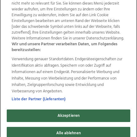
nicht mehr so relevant für Sie. Sie können dieses Menü jederzeit
wieder aufrufen, um Ihre Einstellungen zu ändern oder Ihre
Einwilligung zu widerrufen, indem Sie auf den Link Cookie
Einstellungen bearbeiten am unteren Rand der Webseite klicken
Wir über uns
Mediadaten
Kontakt
Jobs
[oder das schwebende Symbol unten links auf der Webseite, falls
Datenschutz
Impressum
AGB Anzeigekunden
zutreffend]. Ihre Einstellungen gelten innerhalb unseres Website.
AGB Website
Ehrenkodex
Politische Werbung
Weitere Informationen finden Sie in unserer Datenschutzerklärung.
Wir und unsere Partner verarbeiten Daten, um Folgendes
bereitzustellen:
Weitere Angebote des Medienhauses Wimmer
Verwendung genauer Standortdaten. Endgeräteeigenschaften zur
Identifikation aktiv abfragen. Speichern von oder Zugriff auf
TV1
di-mog-i.at
OÖNow
Ischler Woche
Informationen auf einem Endgerät. Personalisierte Werbung und
Life Radio
OÖNachrichten
OÖN Immobilien
Inhalte, Messung von Werbeleistung und der Performance von
OÖN Karriere
OÖN Reise
Promenaden Galerien
Inhalten, Zielgruppenforschung sowie Entwicklung und
Regionaljobs
wasistlos.at
wirtrauern.at
Verbesserung von Angeboten.
Liste der Partner (Lieferanten)
Copyrights © 2026 Tips Zeitungs GmbH & Co KG
Akzeptieren
developed by
11x11.net
Alle ablehnen