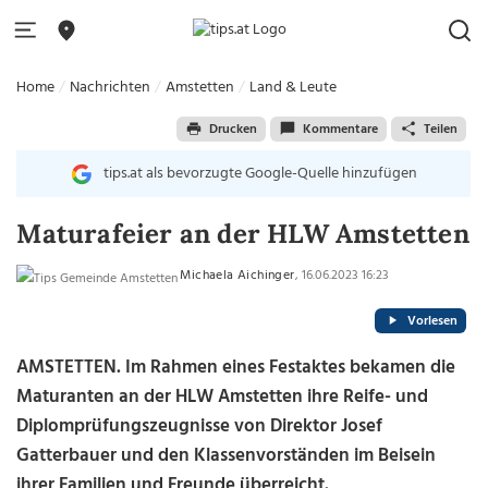
Home
Nachrichten
Amstetten
Land & Leute
Drucken
Kommentare
Teilen
tips.at als bevorzugte Google-Quelle hinzufügen
Maturafeier an der HLW Amstetten
Michaela Aichinger
, 16.06.2023 16:23
Vorlesen
AMSTETTEN. Im Rahmen eines Festaktes bekamen die
Maturanten an der HLW Amstetten ihre Reife- und
Diplomprüfungszeugnisse von Direktor Josef
Gatterbauer und den Klassenvorständen im Beisein
ihrer Familien und Freunde überreicht.