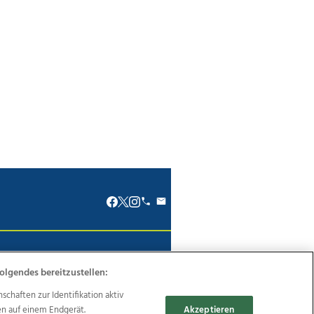
renkodex
Politische Werbung
olgendes bereitzustellen:
haften zur Identifikation aktiv
en auf einem Endgerät.
Akzeptieren