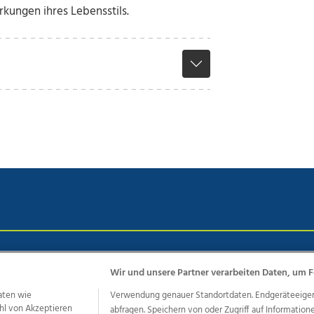
kungen ihres Lebensstils.
chutz
Impressum
AGB Anzeigekunden
AGB Website
Eh
Wir und unsere Partner verarbeiten Daten, um F
aten wie
Verwendung genauer Standortdaten. Endgeräteeigensc
hl von Akzeptieren
abfragen. Speichern von oder Zugriff auf Information