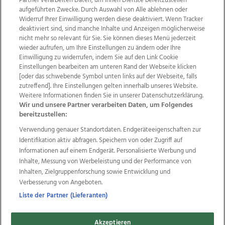
Partner verarbeiten Daten, um Ihnen Dienste bereitzustellen“
aufgeführten Zwecke. Durch Auswahl von Alle ablehnen oder
Widerruf Ihrer Einwilligung werden diese deaktiviert. Wenn Tracker
deaktiviert sind, sind manche Inhalte und Anzeigen möglicherweise
nicht mehr so relevant für Sie. Sie können dieses Menü jederzeit
wieder aufrufen, um Ihre Einstellungen zu ändern oder Ihre
Einwilligung zu widerrufen, indem Sie auf den Link Cookie
Einstellungen bearbeiten am unteren Rand der Webseite klicken
Wir über uns
Mediadaten
Kontakt
Jobs
[oder das schwebende Symbol unten links auf der Webseite, falls
Datenschutz
Impressum
AGB Anzeigekunden
zutreffend]. Ihre Einstellungen gelten innerhalb unseres Website.
AGB Website
Ehrenkodex
Politische Werbung
Weitere Informationen finden Sie in unserer Datenschutzerklärung.
Wir und unsere Partner verarbeiten Daten, um Folgendes
bereitzustellen:
Weitere Angebote des Medienhauses Wimmer
Verwendung genauer Standortdaten. Endgeräteeigenschaften zur
Identifikation aktiv abfragen. Speichern von oder Zugriff auf
TV1
di-mog-i.at
OÖNow
Ischler Woche
Informationen auf einem Endgerät. Personalisierte Werbung und
Life Radio
OÖNachrichten
OÖN Immobilien
Inhalte, Messung von Werbeleistung und der Performance von
OÖN Karriere
OÖN Reise
Promenaden Galerien
Inhalten, Zielgruppenforschung sowie Entwicklung und
Regionaljobs
wasistlos.at
wirtrauern.at
Verbesserung von Angeboten.
Liste der Partner (Lieferanten)
Copyrights © 2026 Tips Zeitungs GmbH & Co KG
Akzeptieren