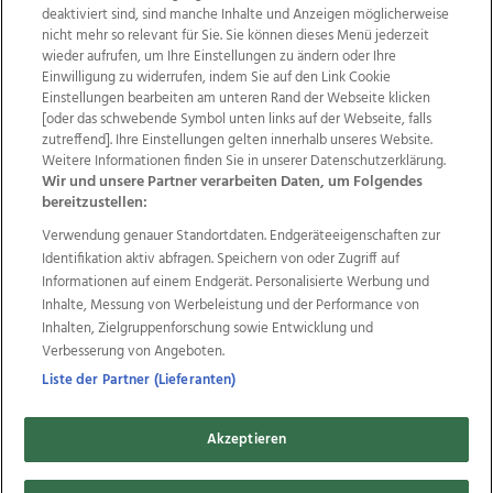
deaktiviert sind, sind manche Inhalte und Anzeigen möglicherweise
nicht mehr so relevant für Sie. Sie können dieses Menü jederzeit
wieder aufrufen, um Ihre Einstellungen zu ändern oder Ihre
Einwilligung zu widerrufen, indem Sie auf den Link Cookie
Einstellungen bearbeiten am unteren Rand der Webseite klicken
Wir über uns
Mediadaten
Kontakt
Jobs
[oder das schwebende Symbol unten links auf der Webseite, falls
Datenschutz
Impressum
AGB Anzeigekunden
zutreffend]. Ihre Einstellungen gelten innerhalb unseres Website.
AGB Website
Ehrenkodex
Politische Werbung
Weitere Informationen finden Sie in unserer Datenschutzerklärung.
Wir und unsere Partner verarbeiten Daten, um Folgendes
bereitzustellen:
Weitere Angebote des Medienhauses Wimmer
Verwendung genauer Standortdaten. Endgeräteeigenschaften zur
Identifikation aktiv abfragen. Speichern von oder Zugriff auf
TV1
di-mog-i.at
OÖNow
Ischler Woche
Informationen auf einem Endgerät. Personalisierte Werbung und
Life Radio
OÖNachrichten
OÖN Immobilien
Inhalte, Messung von Werbeleistung und der Performance von
OÖN Karriere
OÖN Reise
Promenaden Galerien
Inhalten, Zielgruppenforschung sowie Entwicklung und
Regionaljobs
wasistlos.at
wirtrauern.at
Verbesserung von Angeboten.
Liste der Partner (Lieferanten)
Copyrights © 2026 Tips Zeitungs GmbH & Co KG
Akzeptieren
developed by
11x11.net