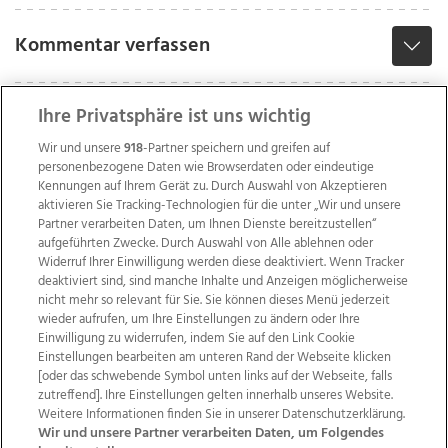
Kommentar verfassen
Ihre Privatsphäre ist uns wichtig
Wir und unsere
918
-Partner speichern und greifen auf
personenbezogene Daten wie Browserdaten oder eindeutige
Kennungen auf Ihrem Gerät zu. Durch Auswahl von Akzeptieren
aktivieren Sie Tracking-Technologien für die unter „Wir und unsere
Partner verarbeiten Daten, um Ihnen Dienste bereitzustellen“
aufgeführten Zwecke. Durch Auswahl von Alle ablehnen oder
Widerruf Ihrer Einwilligung werden diese deaktiviert. Wenn Tracker
deaktiviert sind, sind manche Inhalte und Anzeigen möglicherweise
nicht mehr so relevant für Sie. Sie können dieses Menü jederzeit
wieder aufrufen, um Ihre Einstellungen zu ändern oder Ihre
Einwilligung zu widerrufen, indem Sie auf den Link Cookie
Einstellungen bearbeiten am unteren Rand der Webseite klicken
Wir über uns
Mediadaten
Kontakt
Jobs
[oder das schwebende Symbol unten links auf der Webseite, falls
Datenschutz
Impressum
AGB Anzeigekunden
zutreffend]. Ihre Einstellungen gelten innerhalb unseres Website.
AGB Website
Ehrenkodex
Politische Werbung
Weitere Informationen finden Sie in unserer Datenschutzerklärung.
Wir und unsere Partner verarbeiten Daten, um Folgendes