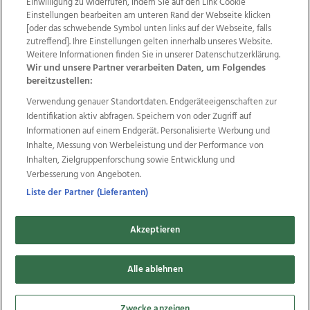
Einwilligung zu widerrufen, indem Sie auf den Link Cookie
Einstellungen bearbeiten am unteren Rand der Webseite klicken
Wir über uns
Mediadaten
Kontakt
Jobs
[oder das schwebende Symbol unten links auf der Webseite, falls
Datenschutz
Impressum
AGB Anzeigekunden
zutreffend]. Ihre Einstellungen gelten innerhalb unseres Website.
AGB Website
Ehrenkodex
Politische Werbung
Weitere Informationen finden Sie in unserer Datenschutzerklärung.
Wir und unsere Partner verarbeiten Daten, um Folgendes
bereitzustellen:
Weitere Angebote des Medienhauses Wimmer
Verwendung genauer Standortdaten. Endgeräteeigenschaften zur
Identifikation aktiv abfragen. Speichern von oder Zugriff auf
TV1
di-mog-i.at
OÖNow
Ischler Woche
Informationen auf einem Endgerät. Personalisierte Werbung und
Life Radio
OÖNachrichten
OÖN Immobilien
Inhalte, Messung von Werbeleistung und der Performance von
OÖN Karriere
OÖN Reise
Promenaden Galerien
Inhalten, Zielgruppenforschung sowie Entwicklung und
Regionaljobs
wasistlos.at
wirtrauern.at
Verbesserung von Angeboten.
Liste der Partner (Lieferanten)
Copyrights © 2026 Tips Zeitungs GmbH & Co KG
Akzeptieren
developed by
11x11.net
Alle ablehnen
Cookie Einstellungen bearbeiten
Zwecke anzeigen