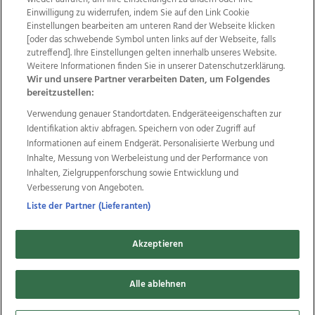
Einwilligung zu widerrufen, indem Sie auf den Link Cookie
Einstellungen bearbeiten am unteren Rand der Webseite klicken
Wir über uns
Mediadaten
Kontakt
Jobs
[oder das schwebende Symbol unten links auf der Webseite, falls
Datenschutz
Impressum
AGB Anzeigekunden
zutreffend]. Ihre Einstellungen gelten innerhalb unseres Website.
Weitere Informationen finden Sie in unserer Datenschutzerklärung.
AGB Website
Ehrenkodex
Politische Werbung
Wir und unsere Partner verarbeiten Daten, um Folgendes
bereitzustellen:
Verwendung genauer Standortdaten. Endgeräteeigenschaften zur
Weitere Angebote des Medienhauses Wimmer
Identifikation aktiv abfragen. Speichern von oder Zugriff auf
TV1
di-mog-i.at
OÖNow
Ischler Woche
Informationen auf einem Endgerät. Personalisierte Werbung und
Life Radio
OÖNachrichten
OÖN Immobilien
Inhalte, Messung von Werbeleistung und der Performance von
OÖN Karriere
OÖN Reise
Promenaden Galerien
Inhalten, Zielgruppenforschung sowie Entwicklung und
Regionaljobs
wasistlos.at
wirtrauern.at
Verbesserung von Angeboten.
Liste der Partner (Lieferanten)
Akzeptieren
Copyrights © 2026 Tips Zeitungs GmbH & Co KG
developed by
11x11.net
Alle ablehnen
Cookie Einstellungen bearbeiten