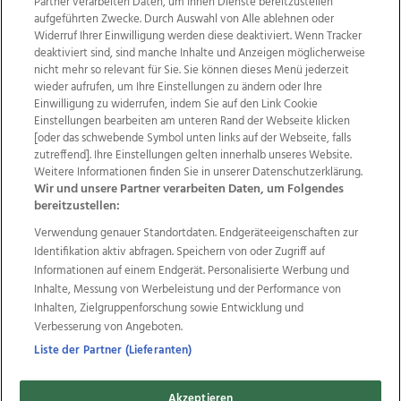
Partner verarbeiten Daten, um Ihnen Dienste bereitzustellen“
aufgeführten Zwecke. Durch Auswahl von Alle ablehnen oder
Widerruf Ihrer Einwilligung werden diese deaktiviert. Wenn Tracker
deaktiviert sind, sind manche Inhalte und Anzeigen möglicherweise
nicht mehr so relevant für Sie. Sie können dieses Menü jederzeit
wieder aufrufen, um Ihre Einstellungen zu ändern oder Ihre
Einwilligung zu widerrufen, indem Sie auf den Link Cookie
Einstellungen bearbeiten am unteren Rand der Webseite klicken
Wir über uns
Mediadaten
Kontakt
Jobs
[oder das schwebende Symbol unten links auf der Webseite, falls
Datenschutz
Impressum
AGB Anzeigekunden
zutreffend]. Ihre Einstellungen gelten innerhalb unseres Website.
AGB Website
Ehrenkodex
Politische Werbung
Weitere Informationen finden Sie in unserer Datenschutzerklärung.
Wir und unsere Partner verarbeiten Daten, um Folgendes
bereitzustellen:
Weitere Angebote des Medienhauses Wimmer
Verwendung genauer Standortdaten. Endgeräteeigenschaften zur
Identifikation aktiv abfragen. Speichern von oder Zugriff auf
TV1
di-mog-i.at
OÖNow
Ischler Woche
Informationen auf einem Endgerät. Personalisierte Werbung und
Life Radio
OÖNachrichten
OÖN Immobilien
Inhalte, Messung von Werbeleistung und der Performance von
OÖN Karriere
OÖN Reise
Promenaden Galerien
Inhalten, Zielgruppenforschung sowie Entwicklung und
Regionaljobs
wasistlos.at
wirtrauern.at
Verbesserung von Angeboten.
Liste der Partner (Lieferanten)
Copyrights © 2026 Tips Zeitungs GmbH & Co KG
Akzeptieren