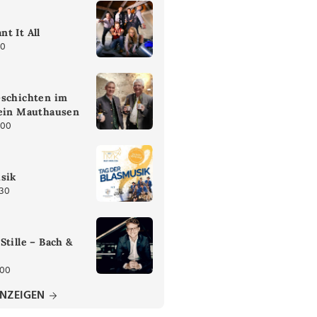
t It All
30
Gschichten im
tein Mauthausen
:00
sik
:30
Stille – Bach &
:00
ANZEIGEN