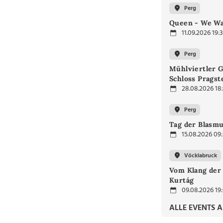
Perg
Queen - We Wan
11.09.2026 19:
Perg
Mühlviertler 
Schloss Prags
28.08.2026 18
Perg
Tag der Blasmu
15.08.2026 09
Vöcklabruck
Vom Klang der 
Kurtág
09.08.2026 19
ALLE EVENTS 