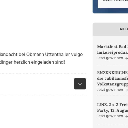
ALLE JOBS 
AKT
Marktfest Bad 
Imkereiproduk
Maiandacht bei Obmann Uttenthaller vulgo
Jetzt gewinnen
dinger herzlich eingeladen sind!
ENZENKIRCHEN.
die Jubiläumsf
Volkstanzgrupp
Jetzt gewinnen
LINZ. 2 x 2 Fre
Party, 12. Augu
Jetzt gewinnen