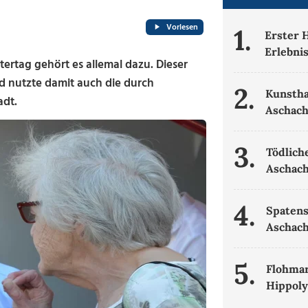
Vorlesen
1.
Erster 
Erlebni
ertag gehört es allemal dazu. Dieser
d nutzte damit auch die durch
2.
Kunsth
adt.
Aschac
3.
Tödlich
Aschach
4.
Spatens
Aschac
5.
Flohmar
Hippoly