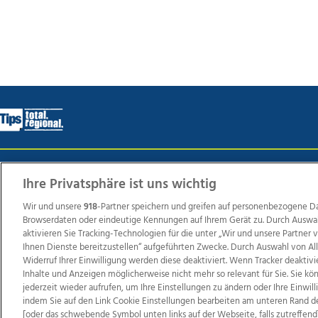
Wir über uns
Mediadaten
Kontakt
Jobs
Datens
Ihre Privatsphäre ist uns wichtig
Wir und unsere
918
-Partner speichern und greifen auf personenbezogene D
Browserdaten oder eindeutige Kennungen auf Ihrem Gerät zu. Durch Auswa
Weit
aktivieren Sie Tracking-Technologien für die unter „Wir und unsere Partner
Ihnen Dienste bereitzustellen“ aufgeführten Zwecke. Durch Auswahl von Al
TV1
di-mog-i.at
OÖNow
Ischler Woche
Life Ra
Widerruf Ihrer Einwilligung werden diese deaktiviert. Wenn Tracker deaktivi
Reg
Inhalte und Anzeigen möglicherweise nicht mehr so relevant für Sie. Sie k
jederzeit wieder aufrufen, um Ihre Einstellungen zu ändern oder Ihre Einwil
indem Sie auf den Link Cookie Einstellungen bearbeiten am unteren Rand d
[oder das schwebende Symbol unten links auf der Webseite, falls zutreffend]