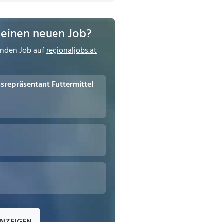
 einen neuen Job?
enden Job auf
regionaljobs.at
repräsentant Futtermittel
r
g