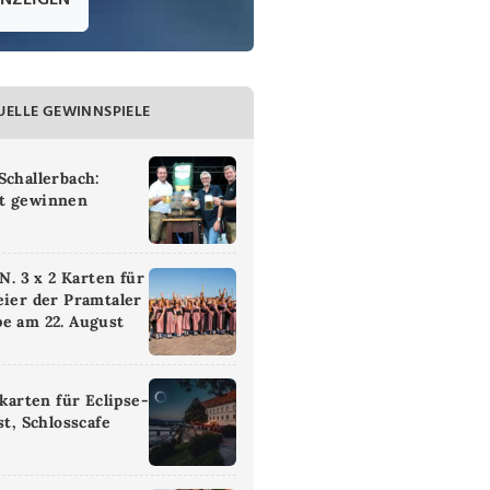
ANZEIGEN
UELLE GEWINNSPIELE
Schallerbach:
t gewinnen
 3 x 2 Karten für
eier der Pramtaler
e am 22. August
ikarten für Eclipse-
st, Schlosscafe