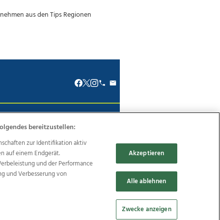
renkodex
Politische Werbung
olgendes bereitzustellen:
haften zur Identifikation aktiv
en auf einem Endgerät.
Akzeptieren
Werbeleistung und der Performance
ung und Verbesserung von
Reise
Promenaden Galerien
Alle ablehnen
Zwecke anzeigen