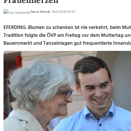
Frauenherzen
Nora Heindl
, 18.05.2018 09:10
EFERDING. Blumen zu schenken ist nie verkehrt, beim Mutt
Tradition folgte die ÖVP am Freitag vor dem Muttertag un
Bauernmarkt und Tanzeinlagen gut frequentierte Innenst