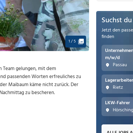
Suchst du
Jetzt den pass
finden
1 / 5
Unternehmens
m/w/d
Passau
em Team gelungen, mit dem
nd passenden Worten erfreuliches zu
Lagerarbeite
, der Maibaum käme nicht zurück. Der
Rietz
n Nachmittag zu bescheren.
LKW-Fahrer
Hörschin