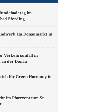
Hundebadetag im
sbad Eferding
andwerk am Donaumarkt in
h
er Verkehrsunfall in
 an der Donau
tich für Green Harmony in
h
kt im Pfarrzentrum St.
t