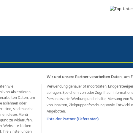
chutz
Impressum
AGB Anzeigekunden
AGB Website
Eh
Wir und unsere Partner verarbeiten Daten, um F
aten wie
Verwendung genauer Standortdaten. Endgeräteeigensc
hl von Akzeptieren
abfragen. Speichern von oder Zugriff auf Information
ere Angebote des Medienhauses Wimmer
 verarbeiten Daten, um
Personalisierte Werbung und Inhalte, Messung von 
le ablehnen oder
von Inhalten, Zielgruppenforschung sowie Entwickl
dio
OÖNachrichten
OÖN Immobilien
OÖN Karriere
OÖN 
ert sind, sind manche
Angeboten.
ionaljobs
wasistlos.at
wirtrauern.at
önnen dieses Menü
Liste der Partner (Lieferanten)
ligung zu widerrufen,
er Webseite klicken
. Ihre Einstellungen