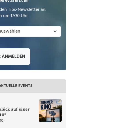
Newsletter
den Tips-Newsletter an.
 um 17:30 Uhr.
R ANMELDEN
AKTUELLE EVENTS
lück auf einer
 10“
00