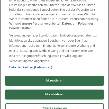
Einwilligung zu widerrufen, indem Sie auf den Link Cookie
Einstellungen bearbeiten am unteren Rand der Webseite klicken
Wir über uns
Mediadaten
Kontakt
Jobs
[oder das schwebende Symbol unten links auf der Webseite, falls
Datenschutz
Impressum
AGB Anzeigekunden
zutreffend]. Ihre Einstellungen gelten innerhalb unseres Website.
AGB Website
Ehrenkodex
Politische Werbung
Weitere Informationen finden Sie in unserer Datenschutzerklärung.
Wir und unsere Partner verarbeiten Daten, um Folgendes
bereitzustellen:
Weitere Angebote des Medienhauses Wimmer
Verwendung genauer Standortdaten. Endgeräteeigenschaften zur
Identifikation aktiv abfragen. Speichern von oder Zugriff auf
TV1
di-mog-i.at
OÖNow
Ischler Woche
Informationen auf einem Endgerät. Personalisierte Werbung und
Life Radio
OÖNachrichten
OÖN Immobilien
Inhalte, Messung von Werbeleistung und der Performance von
OÖN Karriere
OÖN Reise
Promenaden Galerien
Inhalten, Zielgruppenforschung sowie Entwicklung und
Regionaljobs
wasistlos.at
wirtrauern.at
Verbesserung von Angeboten.
Liste der Partner (Lieferanten)
Copyrights © 2026 Tips Zeitungs GmbH & Co KG
Akzeptieren
developed by
11x11.net
Alle ablehnen
Cookie Einstellungen bearbeiten
Zwecke anzeigen