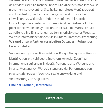
Widerruf Ihrer Einwilligung werden diese deaktiviert. Wenn Tracker
deaktiviert sind, sind manche Inhalte und Anzeigen möglicherweise
nicht mehr so relevant für Sie. Sie können dieses Menü jederzeit
wieder aufrufen, um Ihre Einstellungen zu ändern oder Ihre
Einwilligung zu widerrufen, indem Sie auf den Link Cookie
Einstellungen bearbeiten am unteren Rand der Webseite klicken
Wir über uns
Mediadaten
Kontakt
Jobs
[oder das schwebende Symbol unten links auf der Webseite, falls
Datenschutz
Impressum
AGB Anzeigekunden
zutreffend]. Ihre Einstellungen gelten innerhalb unseres Website.
Weitere Informationen finden Sie in unserer Datenschutzerklärung.
AGB Website
Ehrenkodex
Politische Werbung
Wir und unsere Partner verarbeiten Daten, um Folgendes
bereitzustellen:
Verwendung genauer Standortdaten. Endgeräteeigenschaften zur
Weitere Angebote des Medienhauses Wimmer
Identifikation aktiv abfragen. Speichern von oder Zugriff auf
TV1
di-mog-i.at
OÖNow
Ischler Woche
Informationen auf einem Endgerät. Personalisierte Werbung und
Life Radio
OÖNachrichten
OÖN Immobilien
Inhalte, Messung von Werbeleistung und der Performance von
OÖN Karriere
OÖN Reise
Promenaden Galerien
Inhalten, Zielgruppenforschung sowie Entwicklung und
Regionaljobs
wasistlos.at
wirtrauern.at
Verbesserung von Angeboten.
Liste der Partner (Lieferanten)
Akzeptieren
Copyrights © 2026 Tips Zeitungs GmbH & Co KG