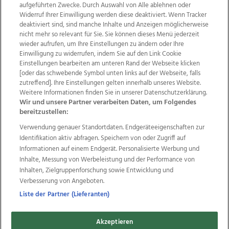
aufgeführten Zwecke. Durch Auswahl von Alle ablehnen oder
Widerruf Ihrer Einwilligung werden diese deaktiviert. Wenn Tracker
deaktiviert sind, sind manche Inhalte und Anzeigen möglicherweise
nicht mehr so relevant für Sie. Sie können dieses Menü jederzeit
wieder aufrufen, um Ihre Einstellungen zu ändern oder Ihre
Einwilligung zu widerrufen, indem Sie auf den Link Cookie
Einstellungen bearbeiten am unteren Rand der Webseite klicken
Wir über uns
Mediadaten
Kontakt
Jobs
[oder das schwebende Symbol unten links auf der Webseite, falls
Datenschutz
Impressum
AGB Anzeigekunden
zutreffend]. Ihre Einstellungen gelten innerhalb unseres Website.
AGB Website
Ehrenkodex
Politische Werbung
Weitere Informationen finden Sie in unserer Datenschutzerklärung.
Wir und unsere Partner verarbeiten Daten, um Folgendes
bereitzustellen:
Weitere Angebote des Medienhauses Wimmer
Verwendung genauer Standortdaten. Endgeräteeigenschaften zur
Identifikation aktiv abfragen. Speichern von oder Zugriff auf
TV1
di-mog-i.at
OÖNow
Ischler Woche
Informationen auf einem Endgerät. Personalisierte Werbung und
Life Radio
OÖNachrichten
OÖN Immobilien
Inhalte, Messung von Werbeleistung und der Performance von
OÖN Karriere
OÖN Reise
Promenaden Galerien
Inhalten, Zielgruppenforschung sowie Entwicklung und
Regionaljobs
wasistlos.at
wirtrauern.at
Verbesserung von Angeboten.
Liste der Partner (Lieferanten)
Copyrights © 2026 Tips Zeitungs GmbH & Co KG
Akzeptieren