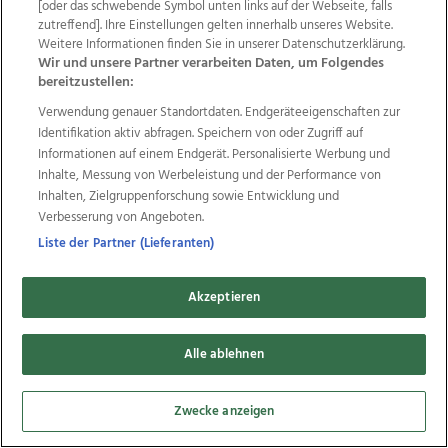
[oder das schwebende Symbol unten links auf der Webseite, falls
Datenschutz
Impressum
AGB Anzeigekunden
zutreffend]. Ihre Einstellungen gelten innerhalb unseres Website.
AGB Website
Ehrenkodex
Politische Werbung
Weitere Informationen finden Sie in unserer Datenschutzerklärung.
Wir und unsere Partner verarbeiten Daten, um Folgendes
bereitzustellen:
Weitere Angebote des Medienhauses Wimmer
Verwendung genauer Standortdaten. Endgeräteeigenschaften zur
Identifikation aktiv abfragen. Speichern von oder Zugriff auf
TV1
di-mog-i.at
OÖNow
Ischler Woche
Informationen auf einem Endgerät. Personalisierte Werbung und
Life Radio
OÖNachrichten
OÖN Immobilien
Inhalte, Messung von Werbeleistung und der Performance von
OÖN Karriere
OÖN Reise
Promenaden Galerien
Inhalten, Zielgruppenforschung sowie Entwicklung und
Regionaljobs
wasistlos.at
wirtrauern.at
Verbesserung von Angeboten.
Liste der Partner (Lieferanten)
Copyrights © 2026 Tips Zeitungs GmbH & Co KG
Akzeptieren
developed by
11x11.net
Alle ablehnen
Cookie Einstellungen bearbeiten
Zwecke anzeigen