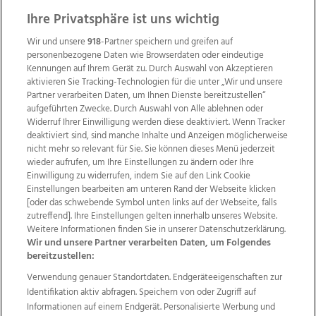
ZUR NACHRICHTENÜBERSICHT
Ihre Privatsphäre ist uns wichtig
Wir und unsere
918
-Partner speichern und greifen auf
personenbezogene Daten wie Browserdaten oder eindeutige
Kennungen auf Ihrem Gerät zu. Durch Auswahl von Akzeptieren
aktivieren Sie Tracking-Technologien für die unter „Wir und unsere
Partner verarbeiten Daten, um Ihnen Dienste bereitzustellen“
aufgeführten Zwecke. Durch Auswahl von Alle ablehnen oder
Widerruf Ihrer Einwilligung werden diese deaktiviert. Wenn Tracker
deaktiviert sind, sind manche Inhalte und Anzeigen möglicherweise
nicht mehr so relevant für Sie. Sie können dieses Menü jederzeit
wieder aufrufen, um Ihre Einstellungen zu ändern oder Ihre
Einwilligung zu widerrufen, indem Sie auf den Link Cookie
Einstellungen bearbeiten am unteren Rand der Webseite klicken
Wir über uns
Mediadaten
Kontakt
Jobs
[oder das schwebende Symbol unten links auf der Webseite, falls
Datenschutz
Impressum
AGB Anzeigekunden
zutreffend]. Ihre Einstellungen gelten innerhalb unseres Website.
AGB Website
Ehrenkodex
Politische Werbung
Weitere Informationen finden Sie in unserer Datenschutzerklärung.
Wir und unsere Partner verarbeiten Daten, um Folgendes
bereitzustellen:
Verwendung genauer Standortdaten. Endgeräteeigenschaften zur
Weitere Angebote des Medienhauses Wimmer
Identifikation aktiv abfragen. Speichern von oder Zugriff auf
TV1
di-mog-i.at
OÖNow
Ischler Woche
Informationen auf einem Endgerät. Personalisierte Werbung und
Life Radio
OÖNachrichten
OÖN Immobilien