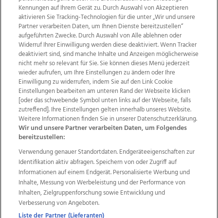
Kennungen auf Ihrem Gerät zu. Durch Auswahl von Akzeptieren
aktivieren Sie Tracking-Technologien für die unter „Wir und unsere
Partner verarbeiten Daten, um Ihnen Dienste bereitzustellen“
aufgeführten Zwecke. Durch Auswahl von Alle ablehnen oder
Widerruf Ihrer Einwilligung werden diese deaktiviert. Wenn Tracker
deaktiviert sind, sind manche Inhalte und Anzeigen möglicherweise
nicht mehr so relevant für Sie. Sie können dieses Menü jederzeit
wieder aufrufen, um Ihre Einstellungen zu ändern oder Ihre
Einwilligung zu widerrufen, indem Sie auf den Link Cookie
Einstellungen bearbeiten am unteren Rand der Webseite klicken
Wir über uns
Mediadaten
Kontakt
Jobs
[oder das schwebende Symbol unten links auf der Webseite, falls
Datenschutz
Impressum
AGB Anzeigekunden
zutreffend]. Ihre Einstellungen gelten innerhalb unseres Website.
Weitere Informationen finden Sie in unserer Datenschutzerklärung.
AGB Website
Ehrenkodex
Politische Werbung
Wir und unsere Partner verarbeiten Daten, um Folgendes
bereitzustellen:
Verwendung genauer Standortdaten. Endgeräteeigenschaften zur
Weitere Angebote des Medienhauses Wimmer
Identifikation aktiv abfragen. Speichern von oder Zugriff auf
TV1
di-mog-i.at
OÖNow
Ischler Woche
Informationen auf einem Endgerät. Personalisierte Werbung und
Life Radio
OÖNachrichten
OÖN Immobilien
Inhalte, Messung von Werbeleistung und der Performance von
OÖN Karriere
OÖN Reise
Promenaden Galerien
Inhalten, Zielgruppenforschung sowie Entwicklung und
Regionaljobs
wasistlos.at
wirtrauern.at
Verbesserung von Angeboten.
Liste der Partner (Lieferanten)