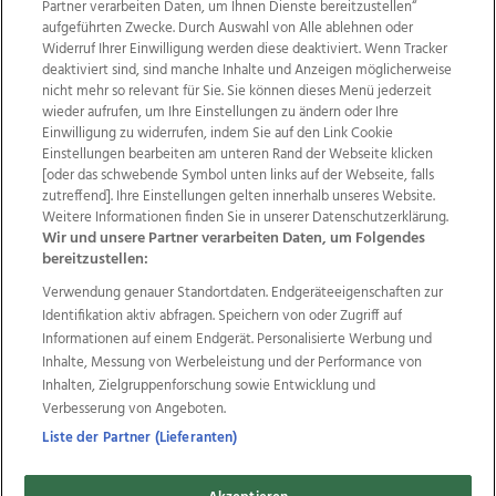
Partner verarbeiten Daten, um Ihnen Dienste bereitzustellen“
aufgeführten Zwecke. Durch Auswahl von Alle ablehnen oder
Widerruf Ihrer Einwilligung werden diese deaktiviert. Wenn Tracker
deaktiviert sind, sind manche Inhalte und Anzeigen möglicherweise
nicht mehr so relevant für Sie. Sie können dieses Menü jederzeit
wieder aufrufen, um Ihre Einstellungen zu ändern oder Ihre
Einwilligung zu widerrufen, indem Sie auf den Link Cookie
Einstellungen bearbeiten am unteren Rand der Webseite klicken
Wir über uns
Mediadaten
Kontakt
Jobs
[oder das schwebende Symbol unten links auf der Webseite, falls
Datenschutz
Impressum
AGB Anzeigekunden
zutreffend]. Ihre Einstellungen gelten innerhalb unseres Website.
AGB Website
Ehrenkodex
Politische Werbung
Weitere Informationen finden Sie in unserer Datenschutzerklärung.
Wir und unsere Partner verarbeiten Daten, um Folgendes
bereitzustellen:
Weitere Angebote des Medienhauses Wimmer
Verwendung genauer Standortdaten. Endgeräteeigenschaften zur
Identifikation aktiv abfragen. Speichern von oder Zugriff auf
TV1
di-mog-i.at
OÖNow
Ischler Woche
Informationen auf einem Endgerät. Personalisierte Werbung und
Life Radio
OÖNachrichten
OÖN Immobilien
Inhalte, Messung von Werbeleistung und der Performance von
OÖN Karriere
OÖN Reise
Promenaden Galerien
Inhalten, Zielgruppenforschung sowie Entwicklung und
Regionaljobs
wasistlos.at
wirtrauern.at
Verbesserung von Angeboten.
Liste der Partner (Lieferanten)