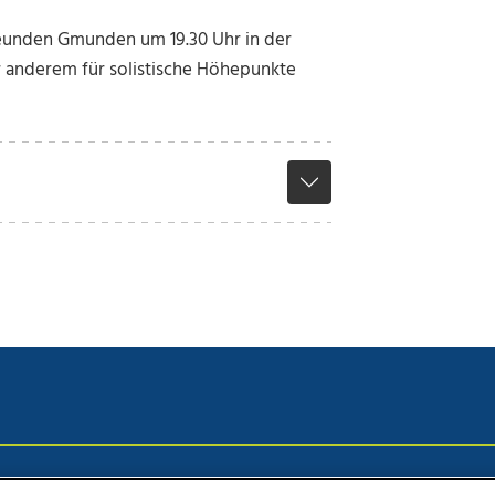
freunden Gmunden um 19.30 Uhr in der
r anderem für solistische Höhepunkte
chutz
Impressum
AGB Anzeigekunden
AGB Website
Eh