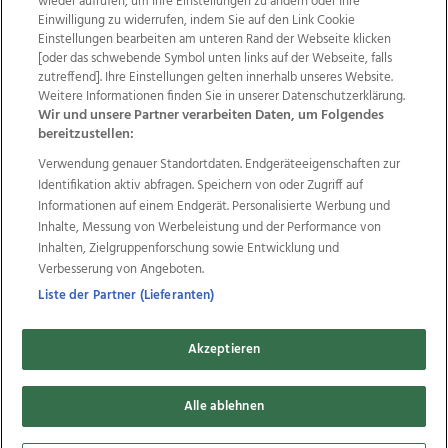
wieder aufrufen, um Ihre Einstellungen zu ändern oder Ihre
Einwilligung zu widerrufen, indem Sie auf den Link Cookie
Einstellungen bearbeiten am unteren Rand der Webseite klicken
Wir über uns
Mediadaten
Kontakt
Jobs
[oder das schwebende Symbol unten links auf der Webseite, falls
Datenschutz
Impressum
AGB Anzeigekunden
zutreffend]. Ihre Einstellungen gelten innerhalb unseres Website.
Weitere Informationen finden Sie in unserer Datenschutzerklärung.
AGB Website
Ehrenkodex
Politische Werbung
Wir und unsere Partner verarbeiten Daten, um Folgendes
bereitzustellen:
Verwendung genauer Standortdaten. Endgeräteeigenschaften zur
Weitere Angebote des Medienhauses Wimmer
Identifikation aktiv abfragen. Speichern von oder Zugriff auf
TV1
di-mog-i.at
OÖNow
Ischler Woche
Informationen auf einem Endgerät. Personalisierte Werbung und
Life Radio
OÖNachrichten
OÖN Immobilien
Inhalte, Messung von Werbeleistung und der Performance von
OÖN Karriere
OÖN Reise
Promenaden Galerien
Inhalten, Zielgruppenforschung sowie Entwicklung und
Regionaljobs
wasistlos.at
wirtrauern.at
Verbesserung von Angeboten.
Liste der Partner (Lieferanten)
Akzeptieren
Copyrights © 2026 Tips Zeitungs GmbH & Co KG
developed by
11x11.net
Alle ablehnen