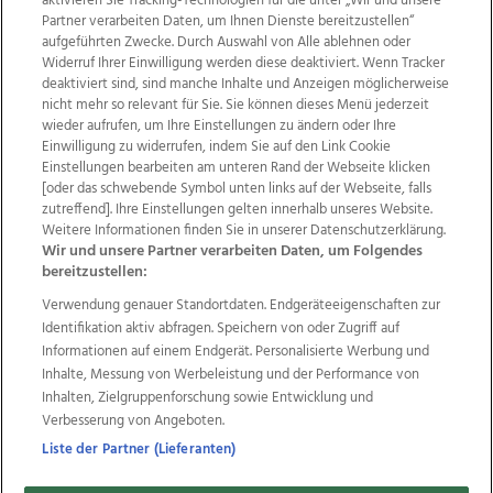
aktivieren Sie Tracking-Technologien für die unter „Wir und unsere
Partner verarbeiten Daten, um Ihnen Dienste bereitzustellen“
aufgeführten Zwecke. Durch Auswahl von Alle ablehnen oder
Widerruf Ihrer Einwilligung werden diese deaktiviert. Wenn Tracker
deaktiviert sind, sind manche Inhalte und Anzeigen möglicherweise
nicht mehr so relevant für Sie. Sie können dieses Menü jederzeit
wieder aufrufen, um Ihre Einstellungen zu ändern oder Ihre
Einwilligung zu widerrufen, indem Sie auf den Link Cookie
Einstellungen bearbeiten am unteren Rand der Webseite klicken
Wir über uns
Mediadaten
Kontakt
Jobs
[oder das schwebende Symbol unten links auf der Webseite, falls
zutreffend]. Ihre Einstellungen gelten innerhalb unseres Website.
Datenschutz
Impressum
AGB Anzeigekunden
Weitere Informationen finden Sie in unserer Datenschutzerklärung.
AGB Website
Ehrenkodex
Politische Werbung
Wir und unsere Partner verarbeiten Daten, um Folgendes
bereitzustellen:
Verwendung genauer Standortdaten. Endgeräteeigenschaften zur
Weitere Angebote des Medienhauses Wimmer
Identifikation aktiv abfragen. Speichern von oder Zugriff auf
TV1
di-mog-i.at
OÖNow
Ischler Woche
Informationen auf einem Endgerät. Personalisierte Werbung und
Life Radio
OÖNachrichten
OÖN Immobilien
Inhalte, Messung von Werbeleistung und der Performance von
OÖN Karriere
OÖN Reise
Promenaden Galerien
Inhalten, Zielgruppenforschung sowie Entwicklung und
Regionaljobs
wasistlos.at
wirtrauern.at
Verbesserung von Angeboten.
Liste der Partner (Lieferanten)