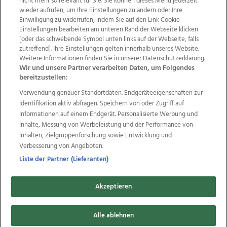
nicht mehr so relevant für Sie. Sie können dieses Menü jederzeit
wieder aufrufen, um Ihre Einstellungen zu ändern oder Ihre
Einwilligung zu widerrufen, indem Sie auf den Link Cookie
Einstellungen bearbeiten am unteren Rand der Webseite klicken
Wir über uns
Mediadaten
Kontakt
Jobs
[oder das schwebende Symbol unten links auf der Webseite, falls
zutreffend]. Ihre Einstellungen gelten innerhalb unseres Website.
Datenschutz
Impressum
AGB Anzeigekunden
Weitere Informationen finden Sie in unserer Datenschutzerklärung.
AGB Website
Ehrenkodex
Politische Werbung
Wir und unsere Partner verarbeiten Daten, um Folgendes
bereitzustellen:
Verwendung genauer Standortdaten. Endgeräteeigenschaften zur
Weitere Angebote des Medienhauses Wimmer
Identifikation aktiv abfragen. Speichern von oder Zugriff auf
TV1
di-mog-i.at
OÖNow
Ischler Woche
Informationen auf einem Endgerät. Personalisierte Werbung und
Life Radio
OÖNachrichten
OÖN Immobilien
Inhalte, Messung von Werbeleistung und der Performance von
OÖN Karriere
OÖN Reise
Promenaden Galerien
Inhalten, Zielgruppenforschung sowie Entwicklung und
Regionaljobs
wasistlos.at
wirtrauern.at
Verbesserung von Angeboten.
Liste der Partner (Lieferanten)
Akzeptieren
Copyrights © 2026 Tips Zeitungs GmbH & Co KG
Alle ablehnen
developed by
11x11.net