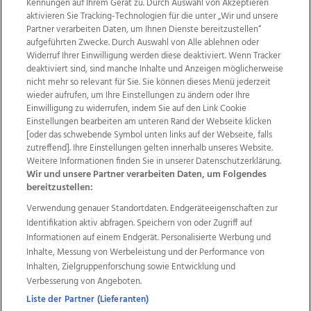
Kennungen auf Ihrem Gerät zu. Durch Auswahl von Akzeptieren
aktivieren Sie Tracking-Technologien für die unter „Wir und unsere
Partner verarbeiten Daten, um Ihnen Dienste bereitzustellen“
aufgeführten Zwecke. Durch Auswahl von Alle ablehnen oder
Widerruf Ihrer Einwilligung werden diese deaktiviert. Wenn Tracker
deaktiviert sind, sind manche Inhalte und Anzeigen möglicherweise
nicht mehr so relevant für Sie. Sie können dieses Menü jederzeit
wieder aufrufen, um Ihre Einstellungen zu ändern oder Ihre
Einwilligung zu widerrufen, indem Sie auf den Link Cookie
Einstellungen bearbeiten am unteren Rand der Webseite klicken
Wir über uns
Mediadaten
Kontakt
Jobs
[oder das schwebende Symbol unten links auf der Webseite, falls
Datenschutz
Impressum
AGB Anzeigekunden
zutreffend]. Ihre Einstellungen gelten innerhalb unseres Website.
AGB Website
Ehrenkodex
Politische Werbung
Weitere Informationen finden Sie in unserer Datenschutzerklärung.
Wir und unsere Partner verarbeiten Daten, um Folgendes
bereitzustellen:
Weitere Angebote des Medienhauses Wimmer
Verwendung genauer Standortdaten. Endgeräteeigenschaften zur
Identifikation aktiv abfragen. Speichern von oder Zugriff auf
TV1
di-mog-i.at
OÖNow
Ischler Woche
Informationen auf einem Endgerät. Personalisierte Werbung und
Life Radio
OÖNachrichten
OÖN Immobilien
Inhalte, Messung von Werbeleistung und der Performance von
OÖN Karriere
OÖN Reise
Promenaden Galerien
Inhalten, Zielgruppenforschung sowie Entwicklung und
Regionaljobs
wasistlos.at
wirtrauern.at
Verbesserung von Angeboten.
Liste der Partner (Lieferanten)