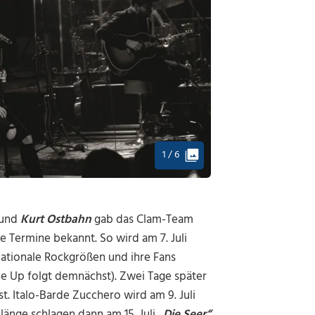
1 / 6
und
Kurt Ostbahn
gab das Clam-Team
 Termine bekannt. So wird am 7. Juli
nationale Rockgrößen und ihre Fans
ne Up folgt demnächst). Zwei Tage später
Italo-Barde Zucchero wird am 9. Juli
änge schlagen dann am 15. Juli
„Die Seer“