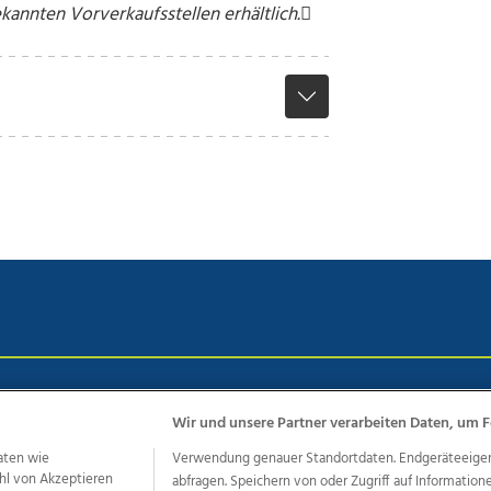
ekannten Vorverkaufsstellen erhältlich.
chutz
Impressum
AGB Anzeigekunden
AGB Website
Eh
Wir und unsere Partner verarbeiten Daten, um F
aten wie
Verwendung genauer Standortdaten. Endgeräteeigensc
hl von Akzeptieren
abfragen. Speichern von oder Zugriff auf Information
ere Angebote des Medienhauses Wimmer