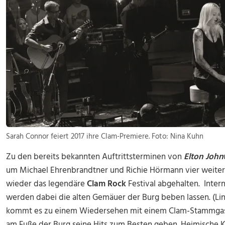
Sarah Connor feiert 2017 ihre Clam-Premiere. Foto: Nina Kuhn
Zu den bereits bekannten Auftrittsterminen von
Elton John
um Michael Ehrenbrandtner und Richie Hörmann vier weitere
wieder das legendäre
Clam Rock
Festival abgehalten. Inter
werden dabei die alten Gemäuer der Burg beben lassen. (Li
kommt es zu einem Wiedersehen mit einem Clam-Stammgast. 
am Fuße der Burg seine Hits zum Besten geben. Heimische Kl