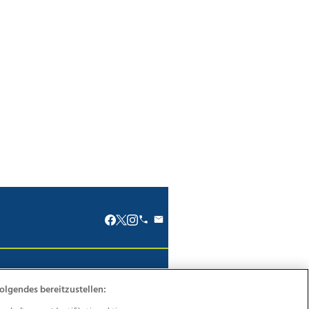
renkodex
Politische Werbung
olgendes bereitzustellen: