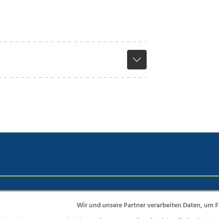
chutz
Impressum
AGB Anzeigekunden
AGB Website
Eh
Wir und unsere Partner verarbeiten Daten, um F