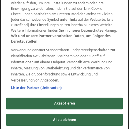
wieder aufrufen, um Ihre Einstellungen zu ändern oder Ihre
Einwilligung zu widerrufen, indem Sie auf den Link Cookie
Einstellungen bearbeiten am unteren Rand der Webseite klicken
Wir über uns
Mediadaten
Kontakt
Jobs
[oder das schwebende Symbol unten links auf der Webseite, falls
zutreffend]. Ihre Einstellungen gelten innerhalb unseres Website.
Datenschutz
Impressum
AGB Anzeigekunden
Weitere Informationen finden Sie in unserer Datenschutzerklärung.
AGB Website
Ehrenkodex
Politische Werbung
Wir und unsere Partner verarbeiten Daten, um Folgendes
bereitzustellen:
Verwendung genauer Standortdaten. Endgeräteeigenschaften zur
Weitere Angebote des Medienhauses Wimmer
Identifikation aktiv abfragen. Speichern von oder Zugriff auf
TV1
di-mog-i.at
OÖNow
Ischler Woche
Informationen auf einem Endgerät. Personalisierte Werbung und
Life Radio
OÖNachrichten
OÖN Immobilien
Inhalte, Messung von Werbeleistung und der Performance von
OÖN Karriere
OÖN Reise
Promenaden Galerien
Inhalten, Zielgruppenforschung sowie Entwicklung und
Regionaljobs
wasistlos.at
wirtrauern.at
Verbesserung von Angeboten.
Liste der Partner (Lieferanten)
Akzeptieren
Copyrights © 2026 Tips Zeitungs GmbH & Co KG
Alle ablehnen
developed by
11x11.net