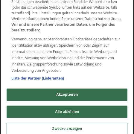
Einstellungen bearbeiten am unteren Rand der Webseite klicken
Wir über uns
Mediadaten
Kontakt
Jobs
[oder das schwebende Symbol unten links auf der Webseite, falls
Datenschutz
Impressum
AGB Anzeigekunden
zutreffend]. Ihre Einstellungen gelten innerhalb unseres Website.
AGB Website
Ehrenkodex
Politische Werbung
Weitere Informationen finden Sie in unserer Datenschutzerklärung.
Wir und unsere Partner verarbeiten Daten, um Folgendes
bereitzustellen:
Weitere Angebote des Medienhauses Wimmer
Verwendung genauer Standortdaten. Endgeräteeigenschaften zur
Identifikation aktiv abfragen. Speichern von oder Zugriff auf
TV1
di-mog-i.at
OÖNow
Ischler Woche
Informationen auf einem Endgerät. Personalisierte Werbung und
Life Radio
OÖNachrichten
OÖN Immobilien
Inhalte, Messung von Werbeleistung und der Performance von
OÖN Karriere
OÖN Reise
Promenaden Galerien
Inhalten, Zielgruppenforschung sowie Entwicklung und
Regionaljobs
wasistlos.at
wirtrauern.at
Verbesserung von Angeboten.
Liste der Partner (Lieferanten)
Copyrights © 2026 Tips Zeitungs GmbH & Co KG
Akzeptieren
developed by
11x11.net
Alle ablehnen
Cookie Einstellungen bearbeiten
Zwecke anzeigen