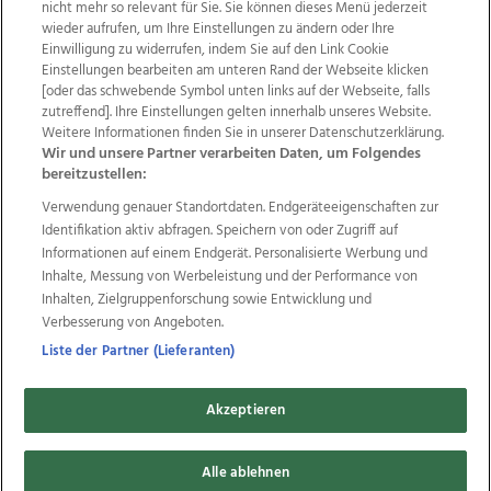
nicht mehr so relevant für Sie. Sie können dieses Menü jederzeit
wieder aufrufen, um Ihre Einstellungen zu ändern oder Ihre
Einwilligung zu widerrufen, indem Sie auf den Link Cookie
Einstellungen bearbeiten am unteren Rand der Webseite klicken
Wir über uns
Mediadaten
Kontakt
Jobs
[oder das schwebende Symbol unten links auf der Webseite, falls
Datenschutz
Impressum
AGB Anzeigekunden
zutreffend]. Ihre Einstellungen gelten innerhalb unseres Website.
AGB Website
Ehrenkodex
Politische Werbung
Weitere Informationen finden Sie in unserer Datenschutzerklärung.
Wir und unsere Partner verarbeiten Daten, um Folgendes
bereitzustellen:
Weitere Angebote des Medienhauses Wimmer
Verwendung genauer Standortdaten. Endgeräteeigenschaften zur
Identifikation aktiv abfragen. Speichern von oder Zugriff auf
TV1
di-mog-i.at
OÖNow
Ischler Woche
Informationen auf einem Endgerät. Personalisierte Werbung und
Life Radio
OÖNachrichten
OÖN Immobilien
Inhalte, Messung von Werbeleistung und der Performance von
OÖN Karriere
OÖN Reise
Promenaden Galerien
Inhalten, Zielgruppenforschung sowie Entwicklung und
Regionaljobs
wasistlos.at
wirtrauern.at
Verbesserung von Angeboten.
Liste der Partner (Lieferanten)
Copyrights © 2026 Tips Zeitungs GmbH & Co KG
Akzeptieren
developed by
11x11.net
Alle ablehnen