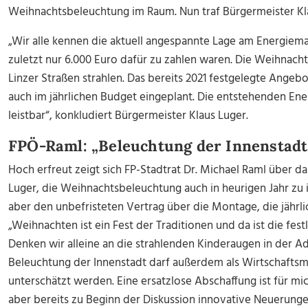
Weihnachtsbeleuchtung im Raum. Nun traf Bürgermeister Kl
„Wir alle kennen die aktuell angespannte Lage am Energiemar
zuletzt nur 6.000 Euro dafür zu zahlen waren. Die Weihnac
Linzer Straßen strahlen. Das bereits 2021 festgelegte Angebot
auch im jährlichen Budget eingeplant. Die entstehenden En
leistbar“, konkludiert Bürgermeister Klaus Luger.
FPÖ-Raml: „Beleuchtung der Innenstadt
Hoch erfreut zeigt sich FP-Stadtrat Dr. Michael Raml über d
Luger, die Weihnachtsbeleuchtung auch in heurigen Jahr zu in
aber den unbefristeten Vertrag über die Montage, die jährlic
„Weihnachten ist ein Fest der Traditionen und da ist die fe
Denken wir alleine an die strahlenden Kinderaugen in der A
Beleuchtung der Innenstadt darf außerdem als Wirtschaftsm
unterschätzt werden. Eine ersatzlose Abschaffung ist für m
aber bereits zu Beginn der Diskussion innovative Neuerunge