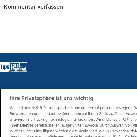
Kommentar verfassen
Wir über uns
Mediadaten
Kontakt
Jobs
Datens
Ihre Privatsphäre ist uns wichtig
Wir und unsere
918
-Partner speichern und greifen auf personenbezogene D
Browserdaten oder eindeutige Kennungen auf Ihrem Gerät zu. Durch Auswa
Weit
aktivieren Sie Tracking-Technologien für die unter „Wir und unsere Partner
TV1
di-mog-i.at
OÖNow
Ischler Woche
Life Ra
Ihnen Dienste bereitzustellen“ aufgeführten Zwecke. Durch Auswahl von Al
Widerruf Ihrer Einwilligung werden diese deaktiviert. Wenn Tracker deaktivi
Reg