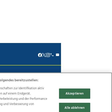
renkodex
Politische Werbung
olgendes bereitzustellen:
haften zur Identifikation aktiv
en auf einem Endgerät.
Akzeptieren
Werbeleistung und der Performance
Reise
Promenaden Galerien
ung und Verbesserung von
Alle ablehnen