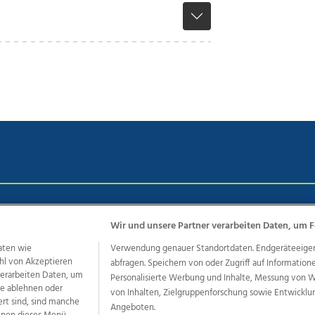
chutz
Impressum
AGB Anzeigekunden
AGB Website
Eh
Wir und unsere Partner verarbeiten Daten, um F
aten wie
Verwendung genauer Standortdaten. Endgeräteeigensc
hl von Akzeptieren
abfragen. Speichern von oder Zugriff auf Information
ere Angebote des Medienhauses Wimmer
 verarbeiten Daten, um
Personalisierte Werbung und Inhalte, Messung von 
dio
OÖNachrichten
OÖN Immobilien
OÖN Karriere
OÖN 
le ablehnen oder
von Inhalten, Zielgruppenforschung sowie Entwickl
ert sind, sind manche
ionaljobs
wasistlos.at
wirtrauern.at
Angeboten.