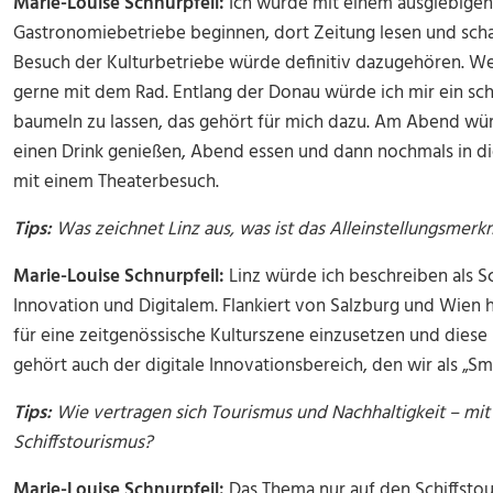
Marie-Louise Schnurpfeil:
Ich würde mit einem ausgiebigen 
Gastronomiebetriebe beginnen, dort Zeitung lesen und scha
Besuch der Kulturbetriebe würde definitiv dazugehören. We
gerne mit dem Rad. Entlang der Donau würde ich mir ein schö
baumeln zu lassen, das gehört für mich dazu. Am Abend wür
einen Drink genießen, Abend essen und dann nochmals in die
mit einem Theaterbesuch.
Tips:
Was zeichnet Linz aus, was ist das Alleinstellungsmerk
Marie-Louise Schnurpfeil:
Linz würde ich beschreiben als Sc
Innovation und Digitalem. Flankiert von Salzburg und Wien
für eine zeitgenössische Kulturszene einzusetzen und diese
gehört auch der digitale Innovationsbereich, den wir als „Sm
Tips:
Wie vertragen sich Tourismus und Nachhaltigkeit – mit 
Schiffstourismus?
Marie-Louise Schnurpfeil:
Das Thema nur auf den Schiffstou