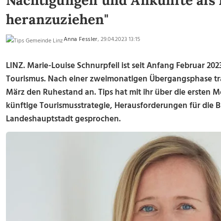
Nächtigungen und Ankünfte als
heranzuziehen"
Anna Fessler
, 29.04.2023 13:15
LINZ. Marie-Louise Schnurpfeil ist seit Anfang Februar 202
Tourismus. Nach einer zweimonatigen Übergangsphase tra
März den Ruhestand an. Tips hat mit ihr über die ersten M
künftige Tourismusstrategie, Herausforderungen für die B
Landeshauptstadt gesprochen.