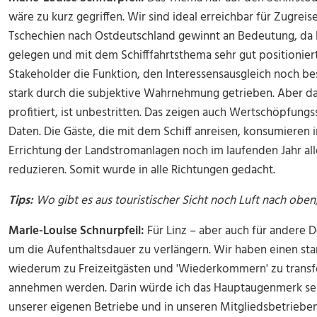
wäre zu kurz gegriffen. Wir sind ideal erreichbar für Zugre
Tschechien nach Ostdeutschland gewinnt an Bedeutung, da l
gelegen und mit dem Schifffahrtsthema sehr gut positionie
Stakeholder die Funktion, den Interessensausgleich noch be
stark durch die subjektive Wahrnehmung getrieben. Aber das
profitiert, ist unbestritten. Das zeigen auch Wertschöpfun
Daten. Die Gäste, die mit dem Schiff anreisen, konsumieren 
Errichtung der Landstromanlagen noch im laufenden Jahr all
reduzieren. Somit wurde in alle Richtungen gedacht.
Tips:
Wo gibt es aus touristischer Sicht noch Luft nach oben
Marie-Louise Schnurpfeil:
Für Linz – aber auch für andere De
um die Aufenthaltsdauer zu verlängern. Wir haben einen star
wiederum zu Freizeitgästen und 'Wiederkommern' zu transfo
annehmen werden. Darin würde ich das Hauptaugenmerk sehe
unserer eigenen Betriebe und in unseren Mitgliedsbetriebe