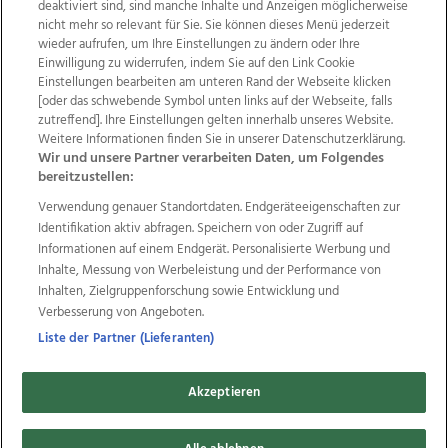
deaktiviert sind, sind manche Inhalte und Anzeigen möglicherweise
nicht mehr so relevant für Sie. Sie können dieses Menü jederzeit
wieder aufrufen, um Ihre Einstellungen zu ändern oder Ihre
Einwilligung zu widerrufen, indem Sie auf den Link Cookie
Einstellungen bearbeiten am unteren Rand der Webseite klicken
Wir über uns
Mediadaten
Kontakt
Jobs
[oder das schwebende Symbol unten links auf der Webseite, falls
zutreffend]. Ihre Einstellungen gelten innerhalb unseres Website.
Datenschutz
Impressum
AGB Anzeigekunden
Weitere Informationen finden Sie in unserer Datenschutzerklärung.
AGB Website
Ehrenkodex
Politische Werbung
Wir und unsere Partner verarbeiten Daten, um Folgendes
bereitzustellen:
Verwendung genauer Standortdaten. Endgeräteeigenschaften zur
Weitere Angebote des Medienhauses Wimmer
Identifikation aktiv abfragen. Speichern von oder Zugriff auf
TV1
di-mog-i.at
OÖNow
Ischler Woche
Informationen auf einem Endgerät. Personalisierte Werbung und
Life Radio
OÖNachrichten
OÖN Immobilien
Inhalte, Messung von Werbeleistung und der Performance von
OÖN Karriere
OÖN Reise
Promenaden Galerien
Inhalten, Zielgruppenforschung sowie Entwicklung und
Regionaljobs
wasistlos.at
wirtrauern.at
Verbesserung von Angeboten.
Liste der Partner (Lieferanten)
Akzeptieren
Copyrights © 2026 Tips Zeitungs GmbH & Co KG