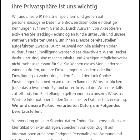
Ihre Privatsphäre ist uns wichtig
Wir und unsere
918
-Partner speichern und greifen auf
personenbezogene Daten wie Browserdaten oder eindeutige
Kennungen auf Ihrem Gerät zu. Durch Auswahl von Akzeptieren
aktivieren Sie Tracking-Technologien für die unter „Wir und unsere
Partner verarbeiten Daten, um Ihnen Dienste bereitzustellen“
aufgeführten Zwecke. Durch Auswahl von Alle ablehnen oder
Widerruf Ihrer Einwilligung werden diese deaktiviert. Wenn Tracker
deaktiviert sind, sind manche Inhalte und Anzeigen möglicherweise
nicht mehr so relevant für Sie. Sie können dieses Menü jederzeit
wieder aufrufen, um Ihre Einstellungen zu ändern oder Ihre
Einwilligung zu widerrufen, indem Sie auf den Link Cookie
Einstellungen bearbeiten am unteren Rand der Webseite klicken
Wir über uns
Mediadaten
Kontakt
Jobs
[oder das schwebende Symbol unten links auf der Webseite, falls
Datenschutz
Impressum
AGB Anzeigekunden
zutreffend]. Ihre Einstellungen gelten innerhalb unseres Website.
AGB Website
Ehrenkodex
Politische Werbung
Weitere Informationen finden Sie in unserer Datenschutzerklärung.
Wir und unsere Partner verarbeiten Daten, um Folgendes
bereitzustellen:
Weitere Angebote des Medienhauses Wimmer
Verwendung genauer Standortdaten. Endgeräteeigenschaften zur
Identifikation aktiv abfragen. Speichern von oder Zugriff auf
TV1
di-mog-i.at
OÖNow
Ischler Woche
Informationen auf einem Endgerät. Personalisierte Werbung und
Life Radio
OÖNachrichten
OÖN Immobilien