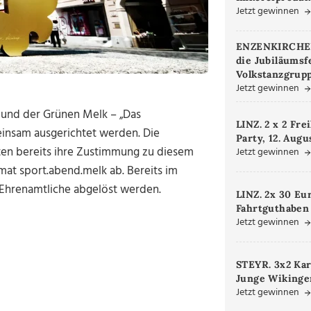
Jetzt gewinnen
ENZENKIRCHEN.
die Jubiläumsf
Volkstanzgrupp
Jetzt gewinnen
– und der Grünen Melk – „Das
LINZ. 2 x 2 Fre
einsam ausgerichtet werden. Die
Party, 12. Augu
rten bereits ihre Zustimmung zu diesem
Jetzt gewinnen
mat sport.abend.melk ab. Bereits im
 Ehrenamtliche abgelöst werden.
LINZ. 2x 30 Eu
Fahrtguthaben
Jetzt gewinnen
STEYR. 3x2 Kar
Junge Wikinger
Jetzt gewinnen