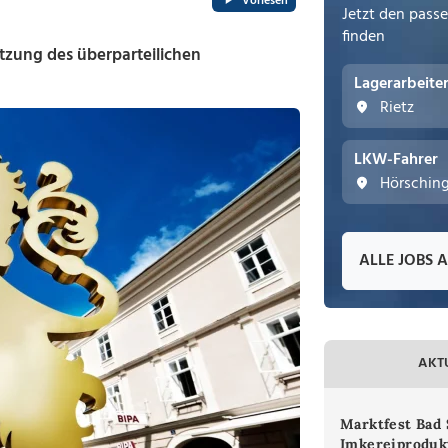
Vorlesen
Jetzt den pass
finden
zung des überparteilichen
Lagerarbeite
Rietz
LKW-Fahrer
Hörschin
ALLE JOBS 
AKT
Marktfest Bad 
Imkereiproduk