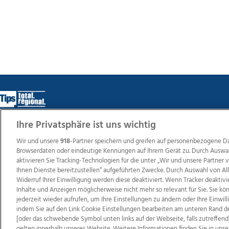
Ihre Privatsphäre ist uns wichtig
Wir und unsere
918
-Partner speichern und greifen auf personenbezogene D
Wir über uns
Mediadaten
Kontakt
Jobs
Datens
Browserdaten oder eindeutige Kennungen auf Ihrem Gerät zu. Durch Auswa
aktivieren Sie Tracking-Technologien für die unter „Wir und unsere Partner
Ihnen Dienste bereitzustellen“ aufgeführten Zwecke. Durch Auswahl von Al
Widerruf Ihrer Einwilligung werden diese deaktiviert. Wenn Tracker deaktivi
Weit
Inhalte und Anzeigen möglicherweise nicht mehr so relevant für Sie. Sie k
TV1
di-mog-i.at
OÖNow
Ischler Woche
Life Ra
jederzeit wieder aufrufen, um Ihre Einstellungen zu ändern oder Ihre Einwil
Reg
indem Sie auf den Link Cookie Einstellungen bearbeiten am unteren Rand d
[oder das schwebende Symbol unten links auf der Webseite, falls zutreffend]
gelten innerhalb unseres Website. Weitere Informationen finden Sie in unse