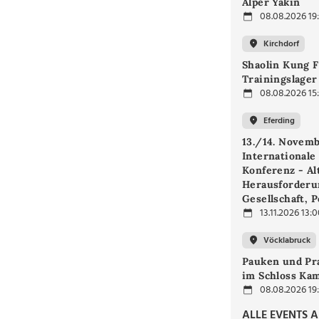
Alper Yakin
08.08.2026 19
Kirchdorf
Shaolin Kung F
Trainingslager
08.08.2026 15
Eferding
13./14. Novemb
Internationale
Konferenz - Alt
Herausforderu
Gesellschaft, P
13.11.2026 13:
Vöcklabruck
Pauken und Pra
im Schloss Ka
08.08.2026 19
ALLE EVENTS 