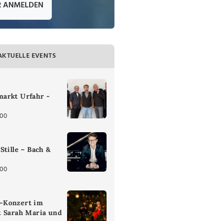
R ANMELDEN
AKTUELLE EVENTS
arkt Urfahr -
:00
Stille – Bach &
:00
-Konzert im
t Sarah Maria und