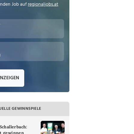
enden Job auf
regionaljobs.at
r
g
ANZEIGEN
UELLE GEWINNSPIELE
Schallerbach:
t gewinnen