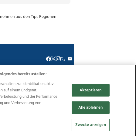
olgendes bereitzustellen:
haften zur Identifikation aktiv
renkodex
Politische Werbung
en auf einem Endgerät.
Akzeptieren
Werbeleistung und der Performance
ung und Verbesserung von
Alle ablehnen
Reise
Promenaden Galerien
Zwecke anzeigen