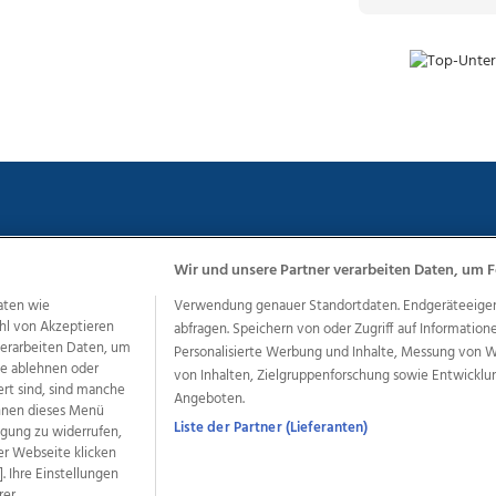
Wir und unsere Partner verarbeiten Daten, um F
aten wie
Verwendung genauer Standortdaten. Endgeräteeigensc
chutz
Impressum
AGB Anzeigekunden
AGB Website
Eh
hl von Akzeptieren
abfragen. Speichern von oder Zugriff auf Information
 verarbeiten Daten, um
Personalisierte Werbung und Inhalte, Messung von 
le ablehnen oder
von Inhalten, Zielgruppenforschung sowie Entwickl
ert sind, sind manche
ere Angebote des Medienhauses Wimmer
Angeboten.
önnen dieses Menü
dio
OÖNachrichten
OÖN Immobilien
OÖN Karriere
OÖN 
Liste der Partner (Lieferanten)
ligung zu widerrufen,
ionaljobs
wasistlos.at
wirtrauern.at
er Webseite klicken
. Ihre Einstellungen
rer