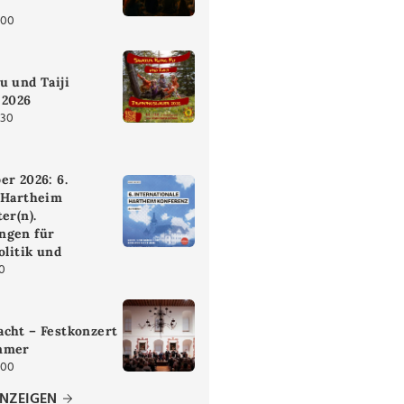
:00
u und Taiji
 2026
:30
er 2026: 6.
 Hartheim
er(n).
ngen für
olitik und
00
cht – Festkonzert
mmer
:00
ANZEIGEN