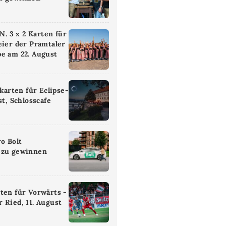
 3 x 2 Karten für
eier der Pramtaler
e am 22. August
ikarten für Eclipse-
st, Schlosscafe
ro Bolt
 zu gewinnen
ten für Vorwärts -
 Ried, 11. August