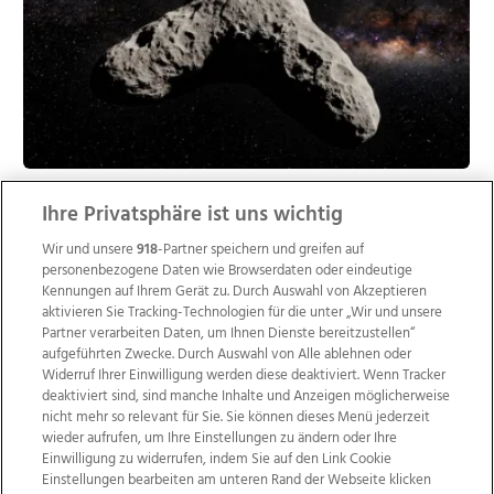
Asteroid Nysa zeigt erstmals dreilappige
Ihre Privatsphäre ist uns wichtig
Struktur
Wir und unsere
918
-Partner speichern und greifen auf
FLAGSTAFF/VEREINIGTE STAATEN. Neue hochauflösende
personenbezogene Daten wie Browserdaten oder eindeutige
Aufnahmen zeigen den Asteroiden 44 Nysa mit einer
Kennungen auf Ihrem Gerät zu. Durch Auswahl von Akzeptieren
ungewöhnlichen dreilappigen Struktur. Das ...
aktivieren Sie Tracking-Technologien für die unter „Wir und unsere
Partner verarbeiten Daten, um Ihnen Dienste bereitzustellen“
Redaktion Österreich und die Welt
aufgeführten Zwecke. Durch Auswahl von Alle ablehnen oder
Widerruf Ihrer Einwilligung werden diese deaktiviert. Wenn Tracker
deaktiviert sind, sind manche Inhalte und Anzeigen möglicherweise
nicht mehr so relevant für Sie. Sie können dieses Menü jederzeit
wieder aufrufen, um Ihre Einstellungen zu ändern oder Ihre
Einwilligung zu widerrufen, indem Sie auf den Link Cookie
Einstellungen bearbeiten am unteren Rand der Webseite klicken