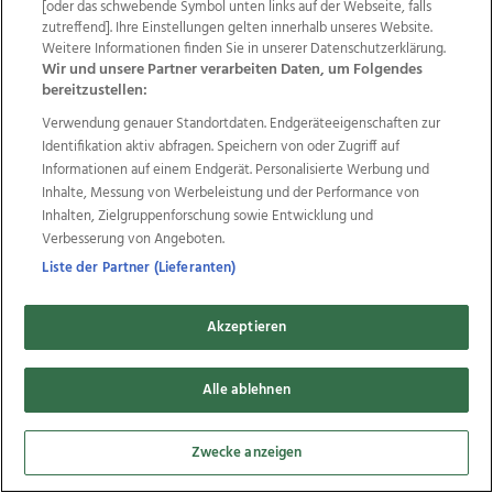
[oder das schwebende Symbol unten links auf der Webseite, falls
zutreffend]. Ihre Einstellungen gelten innerhalb unseres Website.
Weitere Informationen finden Sie in unserer Datenschutzerklärung.
Wir und unsere Partner verarbeiten Daten, um Folgendes
bereitzustellen:
Verwendung genauer Standortdaten. Endgeräteeigenschaften zur
Identifikation aktiv abfragen. Speichern von oder Zugriff auf
Informationen auf einem Endgerät. Personalisierte Werbung und
Inhalte, Messung von Werbeleistung und der Performance von
Bayern gewinnen ersten Test der
Inhalten, Zielgruppenforschung sowie Entwicklung und
Verbesserung von Angeboten.
Asientour trotz Zauber-Gegentor
Liste der Partner (Lieferanten)
SEOGWIPO/SÜDKOREA. Der FC Bayern München hat sein erstes
Testspiel der Asientour mit 2:1 gegen Jeju SK FC gewonnen. Vor
22.519 Zuschauern ...
Akzeptieren
Niklas Killinger
Alle ablehnen
Zwecke anzeigen