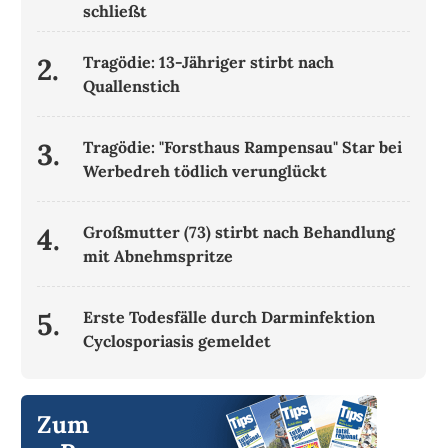
schließt
2.
Tragödie: 13-Jähriger stirbt nach
Quallenstich
3.
Tragödie: "Forsthaus Rampensau" Star bei
Werbedreh tödlich verunglückt
4.
Großmutter (73) stirbt nach Behandlung
mit Abnehmspritze
5.
Erste Todesfälle durch Darminfektion
Cyclosporiasis gemeldet
Zum