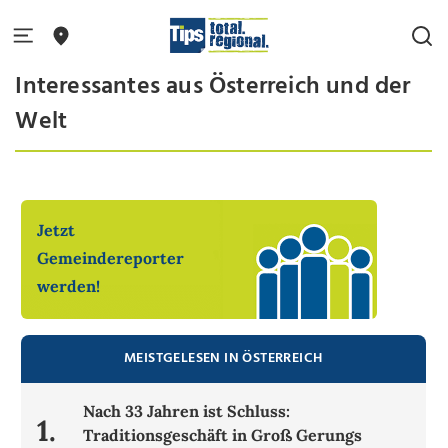
Interessantes aus Österreich und der
Welt
Joel Schwärzler macht weniger Punkte
als Gegner und gewinnt dennoch
Jetzt
Gemeindereporter
werden!
MEISTGELESEN IN ÖSTERREICH
Nach 33 Jahren ist Schluss:
1.
Traditionsgeschäft in Groß Gerungs