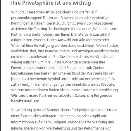
ZUR NACHRICHTENÜBERSICHT
Ihre Privatsphäre ist uns wichtig
Wir und unsere
918
-Partner speichern und greifen auf
personenbezogene Daten wie Browserdaten oder eindeutige
Kennungen auf Ihrem Gerät zu. Durch Auswahl von Akzeptieren
aktivieren Sie Tracking-Technologien für die unter „Wir und unsere
Partner verarbeiten Daten, um Ihnen Dienste bereitzustellen“
aufgeführten Zwecke. Durch Auswahl von Alle ablehnen oder
Widerruf Ihrer Einwilligung werden diese deaktiviert. Wenn Tracker
deaktiviert sind, sind manche Inhalte und Anzeigen möglicherweise
nicht mehr so relevant für Sie. Sie können dieses Menü jederzeit
wieder aufrufen, um Ihre Einstellungen zu ändern oder Ihre
Einwilligung zu widerrufen, indem Sie auf den Link Cookie
Einstellungen bearbeiten am unteren Rand der Webseite klicken
Wir über uns
Mediadaten
Kontakt
Jobs
[oder das schwebende Symbol unten links auf der Webseite, falls
Datenschutz
Impressum
AGB Anzeigekunden
zutreffend]. Ihre Einstellungen gelten innerhalb unseres Website.
AGB Website
Ehrenkodex
Politische Werbung
Weitere Informationen finden Sie in unserer Datenschutzerklärung.
Wir und unsere Partner verarbeiten Daten, um Folgendes
bereitzustellen:
Verwendung genauer Standortdaten. Endgeräteeigenschaften zur
Weitere Angebote des Medienhauses Wimmer
Identifikation aktiv abfragen. Speichern von oder Zugriff auf
TV1
di-mog-i.at
OÖNow
Ischler Woche
Informationen auf einem Endgerät. Personalisierte Werbung und
Life Radio
OÖNachrichten
OÖN Immobilien
Inhalte, Messung von Werbeleistung und der Performance von