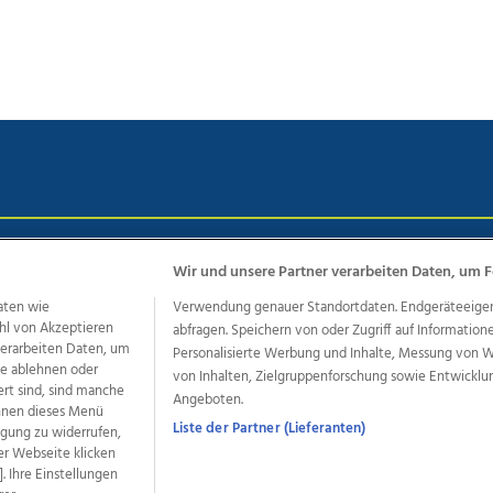
chutz
Impressum
AGB Anzeigekunden
AGB Website
Eh
Wir und unsere Partner verarbeiten Daten, um F
aten wie
Verwendung genauer Standortdaten. Endgeräteeigensc
hl von Akzeptieren
abfragen. Speichern von oder Zugriff auf Information
ere Angebote des Medienhauses Wimmer
 verarbeiten Daten, um
Personalisierte Werbung und Inhalte, Messung von 
le ablehnen oder
von Inhalten, Zielgruppenforschung sowie Entwickl
dio
OÖNachrichten
OÖN Immobilien
OÖN Karriere
OÖN 
ert sind, sind manche
Angeboten.
ionaljobs
wasistlos.at
wirtrauern.at
önnen dieses Menü
Liste der Partner (Lieferanten)
ligung zu widerrufen,
er Webseite klicken
. Ihre Einstellungen