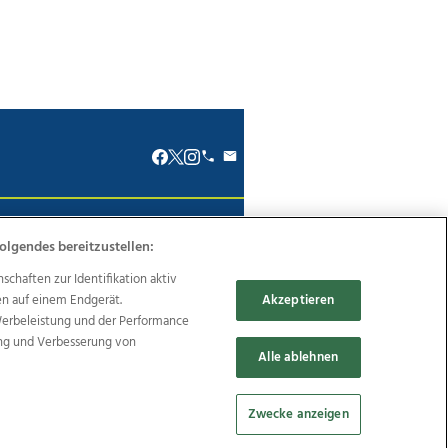
renkodex
Politische Werbung
olgendes bereitzustellen:
haften zur Identifikation aktiv
en auf einem Endgerät.
Akzeptieren
Werbeleistung und der Performance
ung und Verbesserung von
Reise
Promenaden Galerien
Alle ablehnen
Zwecke anzeigen