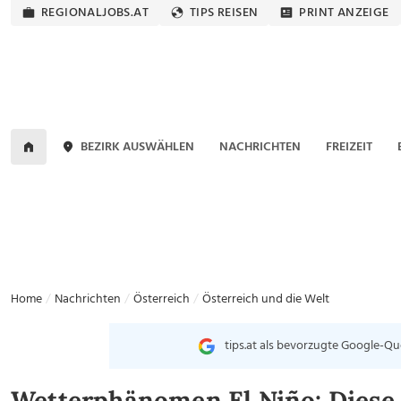
REGIONALJOBS.AT
TIPS REISEN
PRINT ANZEIGE
BEZIRK AUSWÄHLEN
NACHRICHTEN
FREIZEIT
Home
Nachrichten
Österreich
Österreich und die Welt
tips.at als bevorzugte Google-Qu
Wetterphänomen El Niño: Diese 