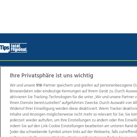
Wir über uns
Mediadaten
Kontakt
Jobs
Datens
Ihre Privatsphäre ist uns wichtig
Wir und unsere
918
-Partner speichern und greifen auf personenbezogene D
Browserdaten oder eindeutige Kennungen auf Ihrem Gerät zu. Durch Auswa
Weit
aktivieren Sie Tracking-Technologien für die unter „Wir und unsere Partner
Ihnen Dienste bereitzustellen“ aufgeführten Zwecke. Durch Auswahl von Al
TV1
di-mog-i.at
OÖNow
Ischler Woche
Life Ra
Widerruf Ihrer Einwilligung werden diese deaktiviert. Wenn Tracker deaktivi
Reg
Inhalte und Anzeigen möglicherweise nicht mehr so relevant für Sie. Sie k
jederzeit wieder aufrufen, um Ihre Einstellungen zu ändern oder Ihre Einwil
indem Sie auf den Link Cookie Einstellungen bearbeiten am unteren Rand d
[oder das schwebende Symbol unten links auf der Webseite, falls zutreffend]