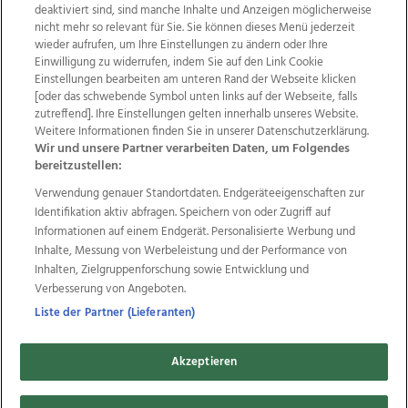
deaktiviert sind, sind manche Inhalte und Anzeigen möglicherweise
nicht mehr so relevant für Sie. Sie können dieses Menü jederzeit
wieder aufrufen, um Ihre Einstellungen zu ändern oder Ihre
Einwilligung zu widerrufen, indem Sie auf den Link Cookie
Einstellungen bearbeiten am unteren Rand der Webseite klicken
Wir über uns
Mediadaten
Kontakt
Jobs
[oder das schwebende Symbol unten links auf der Webseite, falls
zutreffend]. Ihre Einstellungen gelten innerhalb unseres Website.
Datenschutz
Impressum
AGB Anzeigekunden
Weitere Informationen finden Sie in unserer Datenschutzerklärung.
AGB Website
Ehrenkodex
Politische Werbung
Wir und unsere Partner verarbeiten Daten, um Folgendes
bereitzustellen:
Verwendung genauer Standortdaten. Endgeräteeigenschaften zur
Weitere Angebote des Medienhauses Wimmer
Identifikation aktiv abfragen. Speichern von oder Zugriff auf
TV1
di-mog-i.at
OÖNow
Ischler Woche
Informationen auf einem Endgerät. Personalisierte Werbung und
Life Radio
OÖNachrichten
OÖN Immobilien
Inhalte, Messung von Werbeleistung und der Performance von
OÖN Karriere
OÖN Reise
Promenaden Galerien
Inhalten, Zielgruppenforschung sowie Entwicklung und
Regionaljobs
wasistlos.at
wirtrauern.at
Verbesserung von Angeboten.
Liste der Partner (Lieferanten)
Akzeptieren
Copyrights © 2026 Tips Zeitungs GmbH & Co KG